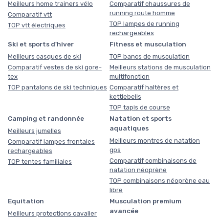
Meilleurs home trainers vélo
Comparatif chaussures de
running route homme
Comparatif vtt
TOP lampes de running
TOP vtt électriques
rechargeables
Ski et sports d'hiver
Fitness et musculation
Meilleurs casques de ski
TOP bancs de musculation
Comparatif vestes de ski gore-
Meilleurs stations de musculation
tex
multifonction
TOP pantalons de ski techniques
Comparatif haltères et
kettlebells
TOP tapis de course
Camping et randonnée
Natation et sports
aquatiques
Meilleurs jumelles
Meilleurs montres de natation
Comparatif lampes frontales
gps
rechargeables
Comparatif combinaisons de
TOP tentes familiales
natation néoprène
TOP combinaisons néoprène eau
libre
Equitation
Musculation premium
avancée
Meilleurs protections cavalier