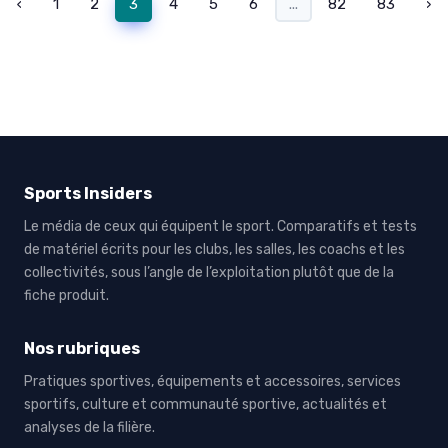
‹
1
2
3
4
5
6
...
82
83
›
Sports Insiders
Le média de ceux qui équipent le sport. Comparatifs et tests
de matériel écrits pour les clubs, les salles, les coachs et les
collectivités, sous l’angle de l’exploitation plutôt que de la
fiche produit.
Nos rubriques
Pratiques sportives, équipements et accessoires, services
sportifs, culture et communauté sportive, actualités et
analyses de la filière.