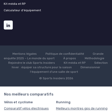
Kit média et RP
Calculateur d'équipement
Mentions légales
Politique de confidentialité
Grande
enquête 2025 – Le monde du sport
À propos
Méthodologie
Rejoindre le club Sports Insiders
Kit média et RP
Sélection
hiver : équiper sa structure pour la saison
Dimensionner
l'équipement d'une salle de sport
© Sports Insiders 2026
Nos meilleurs comparatifs
Vélos et cyclisme
Running
Comparatif vélos électriques
Meilleurs montres gps de running