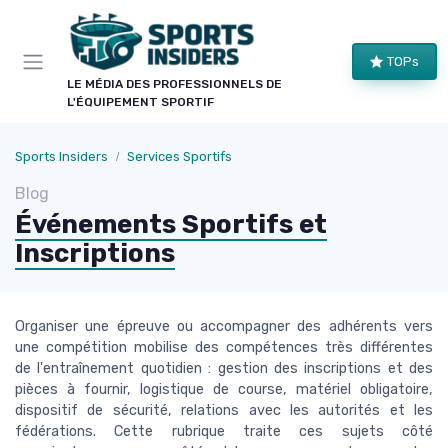
Panneau de gestion des cookies
×
TOPs
LE CLUB SPORTS INSIDERS
LE MÉDIA DES PROFESSIONNELS DE
L'ÉQUIPEMENT SPORTIF
Rejoignez le club !
Bons plans sur le matériel de structure, alertes
Sports Insiders
Services Sportifs
pièces et séries, et les enseignements de nos
Blog
comparatifs avant leur publication. Pour ceux qui
Événements Sportifs et
équipent un club, une salle ou une collectivité.
Inscriptions
Bons plans matériel
Alertes pièces
Avant-premières
Normes & sécurité
Organiser une épreuve ou accompagner des adhérents vers
une compétition mobilise des compétences très différentes
de l'entraînement quotidien : gestion des inscriptions et des
pièces à fournir, logistique de course, matériel obligatoire,
dispositif de sécurité, relations avec les autorités et les
fédérations. Cette rubrique traite ces sujets côté