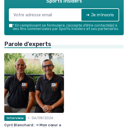
Sports Insiders
➔ Je m'inscris
*
En remplissant ce formulaire, j’accepte d’être contacté(e) à
des fins commerciales par Sports Insiders et ses partenaires.
Parole d'experts
•
06/08/2026
Interview
Cyril Blanchard : « Mon cœur a