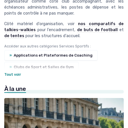
→ Je rejoins le club
organisateur comme côté club accompagnant, avec les
échéances administratives, les postes de dépense et les
points de contrôle à ne pas manquer.
* En rejoignant le club, j'accepte de recevoir les emails
de Sports Insiders et les offres de ses partenaires.
Côté matériel d'organisation, voir
nos comparatifs de
talkies-walkies
pour l'encadrement,
de buts de football
et
Non merci, peut-être plus tard
de tentes
pour les structures d'accueil.
Accéder aux autres catégories Services Sportifs :
»
Applications et Plateformes de Coaching
»
Clubs de Sport et Salles de Gym
Tout voir
»
Camps d'Entraînement et Retraites
À la une
»
Services de Récupération et Physiothérapie