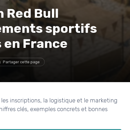
 Red Bull
ements sportifs
s en France
Partager cette page
es inscriptions, la logistique et le marketing
iffres clés, exemples concrets et bonnes