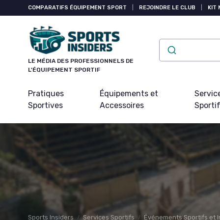
Panneau de gestion des cookies
COMPARATIFS ÉQUIPEMENT SPORT
|
REJOINDRE LE CLUB
|
KIT 
LE MÉDIA DES PROFESSIONNELS DE
L'ÉQUIPEMENT SPORTIF
Pratiques
Équipements et
Servic
Sportives
Accessoires
Sporti
Sports Insiders
Services Sportifs
Événements Sportifs et I