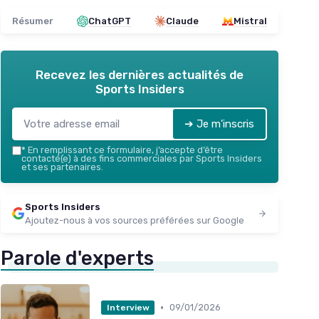
Résumer
ChatGPT
Claude
Mistral
Recevez les dernières actualités de
Sports Insiders
➔ Je m'inscris
*
En remplissant ce formulaire, j’accepte d’être
contacté(e) à des fins commerciales par Sports Insiders
et ses partenaires.
Sports Insiders
Ajoutez-nous à vos sources préférées sur Google
Parole d'experts
•
09/01/2026
Interview