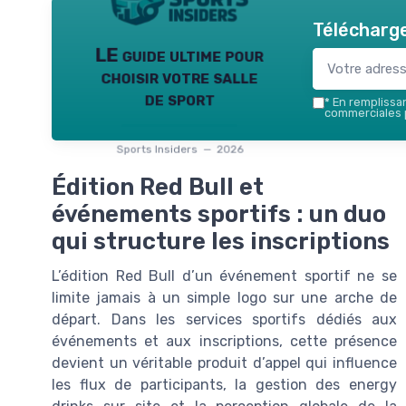
Télécharge
LE guide ultime pour
choisir votre salle
de sport
*
En remplissant
commerciales p
Sports Insiders — 2026
Édition Red Bull et
événements sportifs : un duo
qui structure les inscriptions
L’édition Red Bull d’un événement sportif ne se
limite jamais à un simple logo sur une arche de
départ. Dans les services sportifs dédiés aux
événements et aux inscriptions, cette présence
devient un véritable produit d’appel qui influence
les flux de participants, la gestion des energy