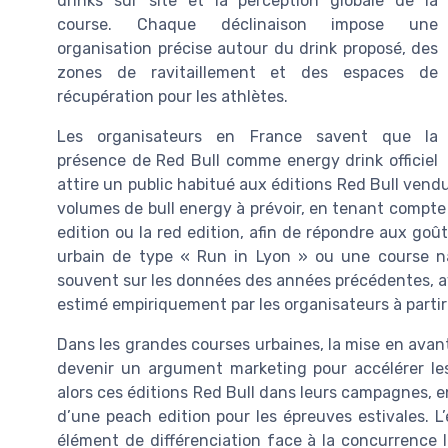
drinks sur site et la perception globale de la
course. Chaque déclinaison impose une
organisation précise autour du drink proposé, des
zones de ravitaillement et des espaces de
récupération pour les athlètes.
Les organisateurs en France savent que la
présence de Red Bull comme energy drink officiel
attire un public habitué aux éditions Red Bull vendu
volumes de bull energy à prévoir, en tenant compte 
edition ou la red edition, afin de répondre aux goû
urbain de type « Run in Lyon » ou une course natu
souvent sur les données des années précédentes, ave
estimé empiriquement par les organisateurs à part
Dans les grandes courses urbaines, la mise en ava
devenir un argument marketing pour accélérer les 
alors ces éditions Red Bull dans leurs campagnes, e
d’une peach edition pour les épreuves estivales. L
élément de différenciation face à la concurrence lo