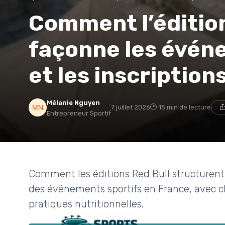
Comment l’édition
façonne les évén
et les inscription
Mélanie Nguyen
7 juillet 2026
15 min de lecture
Entrepreneur Sportif
Comment les éditions Red Bull structurent l
des événements sportifs en France, avec ch
pratiques nutritionnelles.