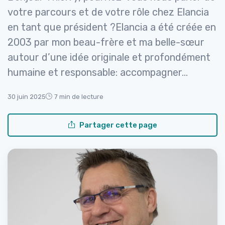
→ Je rejoins le club
votre parcours et de votre rôle chez Elancia
en tant que président ?Elancia a été créée en
* En rejoignant le club, j'accepte de recevoir les emails
2003 par mon beau-frère et ma belle-sœur
de Sports Insiders et les offres de ses partenaires.
autour d’une idée originale et profondément
humaine et responsable: accompagner...
30 juin 2025
7 min de lecture
Partager cette page