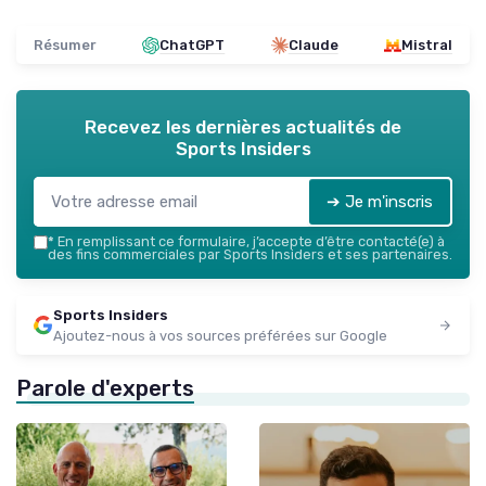
Résumer
ChatGPT
Claude
Mistral
Recevez les dernières actualités de
Sports Insiders
➔ Je m'inscris
*
En remplissant ce formulaire, j’accepte d’être contacté(e) à
des fins commerciales par Sports Insiders et ses partenaires.
Sports Insiders
Ajoutez-nous à vos sources préférées sur Google
Parole d'experts