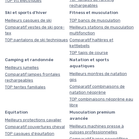
TOP vtt électriques
rechargeables
Ski et sports d'hiver
Fitness et musculation
Meilleurs casques de ski
TOP bancs de musculation
Comparatif vestes de ski gore-
Meilleurs stations de musculation
tex
multifonction
TOP pantalons de ski techniques
Comparatif haltères et
kettlebells
TOP tapis de course
Camping et randonnée
Natation et sports
aquatiques
Meilleurs jumelles
Meilleurs montres de natation
Comparatif lampes frontales
gps
rechargeables
Comparatif combinaisons de
TOP tentes familiales
natation néoprène
TOP combinaisons néoprène eau
libre
Equitation
Musculation premium
avancée
Meilleurs protections cavalier
Meilleurs machines presse à
Comparatif couvertures cheval
cuisses professionnelles
TOP casques d'équitation
Comparatif bancs powerlifting