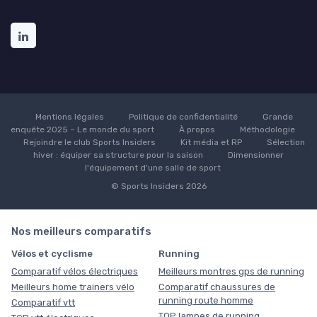
Mentions légales
Politique de confidentialité
Grande
enquête 2025 – Le monde du sport
À propos
Méthodologie
Rejoindre le club Sports Insiders
Kit média et RP
Sélection
hiver : équiper sa structure pour la saison
Dimensionner
l'équipement d'une salle de sport
© Sports Insiders 2026
Nos meilleurs comparatifs
Vélos et cyclisme
Running
Comparatif vélos électriques
Meilleurs montres gps de running
Meilleurs home trainers vélo
Comparatif chaussures de
running route homme
Comparatif vtt
TOP lampes de running