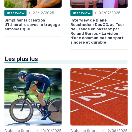
•
•
22/12/2025
02/07/2025
Interview
Interview
Simplifier la création
Interview de Diane
d'itinéraires avec le traçage
Bouchedor : Des JO, au Tour
automatique
de France en passant par
Roland Garros - La vision
d’une communication sport
sincère et durable
Les plus lus
•
•
Clubs de Sport et Salles de Gym
10/01/2025
Clubs de Sport et Salles de Gym
12/06/2025