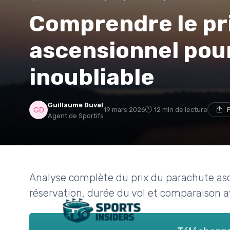
Comprendre le pr
ascensionnel pour
inoubliable
Guillaume Duval
19 mars 2026
12 min de lecture
Agent de Sportifs
Analyse complète du prix du parachute asce
réservation, durée du vol et comparaison a