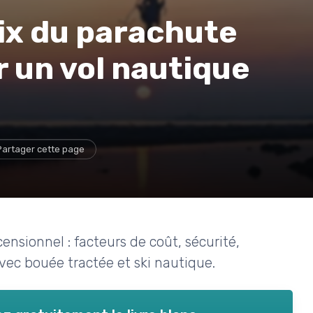
ix du parachute
 un vol nautique
Partager cette page
nsionnel : facteurs de coût, sécurité,
vec bouée tractée et ski nautique.