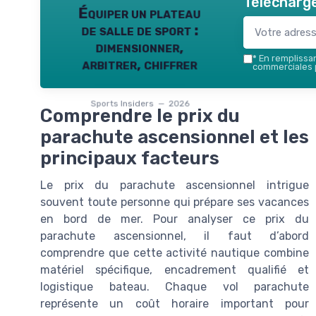
Télécharge
Équiper un plateau
de salle de sport :
dimensionner,
*
En remplissant
arbitrer, chiffrer
commerciales p
Sports Insiders — 2026
Comprendre le prix du
parachute ascensionnel et les
principaux facteurs
Le prix du parachute ascensionnel intrigue
souvent toute personne qui prépare ses vacances
en bord de mer. Pour analyser ce prix du
parachute ascensionnel, il faut d’abord
comprendre que cette activité nautique combine
matériel spécifique, encadrement qualifié et
logistique bateau. Chaque vol parachute
représente un coût horaire important pour