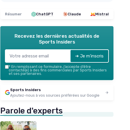
Résumer
ChatGPT
Claude
Mistral
Recevez les dernières actualités de
Sports Insiders
➔ Je m'inscris
*
En remplissant ce formulaire, j’accepte d’être
contacté(e) à des fins commerciales par Sports Insiders
et ses partenaires.
Sports Insiders
Ajoutez-nous à vos sources préférées sur Google
Parole d'experts