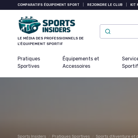
Panneau de gestion des cookies
COMPARATIFS ÉQUIPEMENT SPORT
|
REJOINDRE LE CLUB
|
KIT 
LE MÉDIA DES PROFESSIONNELS DE
L'ÉQUIPEMENT SPORTIF
Pratiques
Équipements et
Servic
Sportives
Accessoires
Sporti
Sports Insiders
Pratiques Sportives
Sports d'Aventure et d