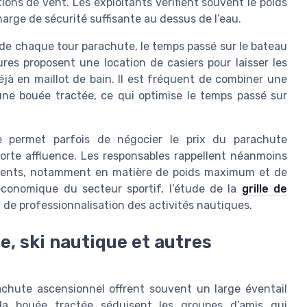
ons de vent. Les exploitants vérifient souvent le poids
marge de sécurité suffisante au dessus de l’eau.
 de chaque tour parachute, le temps passé sur le bateau
tures proposent une location de casiers pour laisser les
déjà en maillot de bain. Il est fréquent de combiner une
ne bouée tractée, ce qui optimise le temps passé sur
ée permet parfois de négocier le prix du parachute
orte affluence. Les responsables rappellent néanmoins
clients, notamment en matière de poids maximum et de
conomique du secteur sportif, l’étude de la
grille de
x de professionnalisation des activités nautiques.
e, ski nautique et autres
chute ascensionnel offrent souvent un large éventail
 la bouée tractée séduisent les groupes d’amis qui