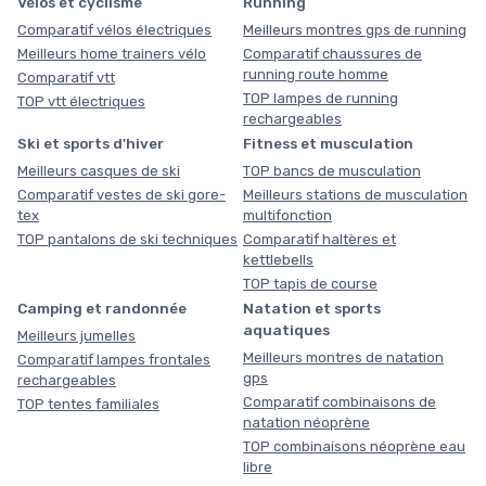
Vélos et cyclisme
Running
Comparatif vélos électriques
Meilleurs montres gps de running
Meilleurs home trainers vélo
Comparatif chaussures de
running route homme
Comparatif vtt
TOP lampes de running
TOP vtt électriques
rechargeables
Ski et sports d'hiver
Fitness et musculation
Meilleurs casques de ski
TOP bancs de musculation
Comparatif vestes de ski gore-
Meilleurs stations de musculation
tex
multifonction
TOP pantalons de ski techniques
Comparatif haltères et
kettlebells
TOP tapis de course
Camping et randonnée
Natation et sports
aquatiques
Meilleurs jumelles
Meilleurs montres de natation
Comparatif lampes frontales
gps
rechargeables
Comparatif combinaisons de
TOP tentes familiales
natation néoprène
TOP combinaisons néoprène eau
libre