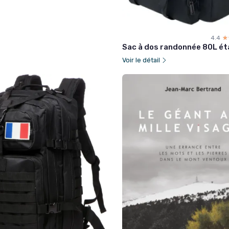
4.4
☆
★
Sac à dos randonnée 80L é
Voir le détail