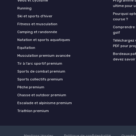
Vélos et cyclisme
Programme sa
ultime pour 
Running
Pourquoi opte
Ski et sports d'hiver
course ?
Fitness et musculation
Comprendre la
Camping et randonnée
golf
Natation et sports aquatiques
Téléchargez 
PDF pour pro
Equitation
Bordeaux pat
Musculation premium avancée
devez savoir
Tir à l’arc sportif premium
Sports de combat premium
Sports collectifs premium
Pêche premium
Chasse et outdoor premium
Escalade et alpinisme premium
Triathlon premium
Mentions légales
Politique de confidentialité
Grande 