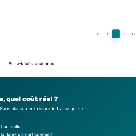
‹‹
‹
1
›
››
Porte-bébés randonnée
, quel coût réel ?
 Sans classement de produits : ce qui ne
tion réelle
r la durée d'amortissement