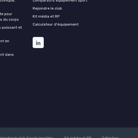
echnique,
Comparatifs équipement sport
Rejoindre le club
te pour
Kit média et RP
ds du corps
Calculateur d'équipement
s puissant et
ant en
ant dans
joindre le club Sports Insiders
Kit média et RP
Sélection