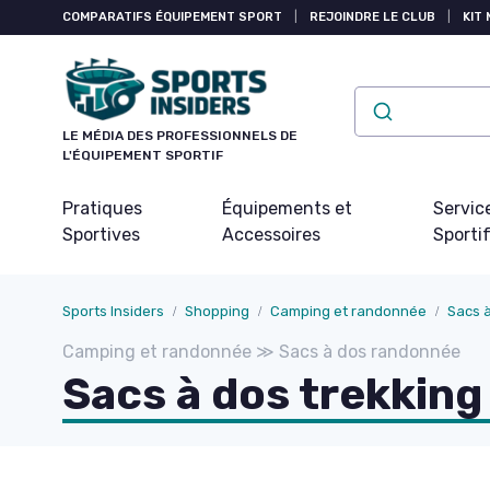
Panneau de gestion des cookies
COMPARATIFS ÉQUIPEMENT SPORT
|
REJOINDRE LE CLUB
|
KIT 
LE MÉDIA DES PROFESSIONNELS DE
L'ÉQUIPEMENT SPORTIF
Pratiques
Équipements et
Servic
Sportives
Accessoires
Sporti
Sports Insiders
Shopping
Camping et randonnée
Sacs 
Camping et randonnée ≫ Sacs à dos randonnée
Sacs à dos trekkin