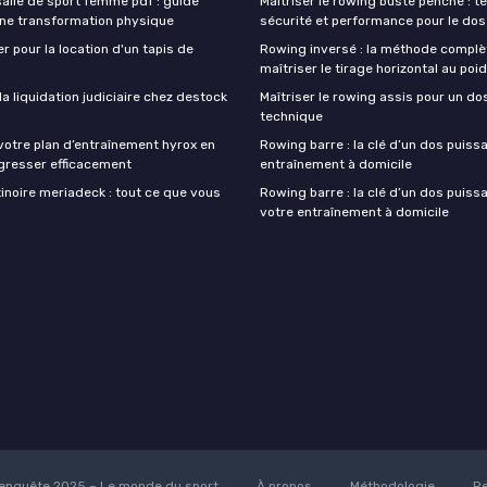
lle de sport femme pdf : guide
Maîtriser le rowing buste penché : t
une transformation physique
sécurité et performance pour le dos
r pour la location d'un tapis de
Rowing inversé : la méthode complè
maîtriser le tirage horizontal au poi
 liquidation judiciaire chez destock
Maîtriser le rowing assis pour un do
technique
votre plan d’entraînement hyrox en
Rowing barre : la clé d’un dos puiss
gresser efficacement
entraînement à domicile
inoire meriadeck : tout ce que vous
Rowing barre : la clé d’un dos puiss
votre entraînement à domicile
enquête 2025 – Le monde du sport
À propos
Méthodologie
Re