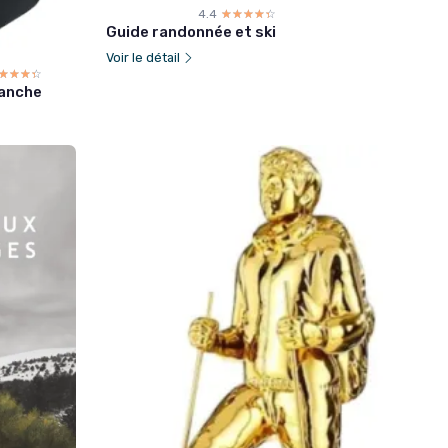
4.4
☆☆☆☆☆
★★★★★
Guide randonnée et ski
Voir le détail
☆☆☆☆
★★★★
tanche