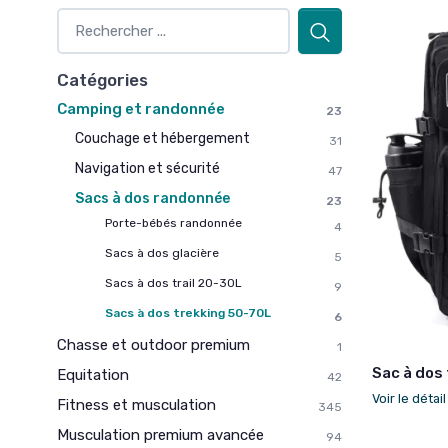
Catégories
Camping et randonnée
23
Couchage et hébergement
31
Navigation et sécurité
47
Sacs à dos randonnée
23
Porte-bébés randonnée
4
Sacs à dos glacière
5
Sacs à dos trail 20-30L
9
Sacs à dos trekking 50-70L
6
Chasse et outdoor premium
1
Sac à dos
Equitation
42
Voir le détai
Fitness et musculation
345
Musculation premium avancée
94