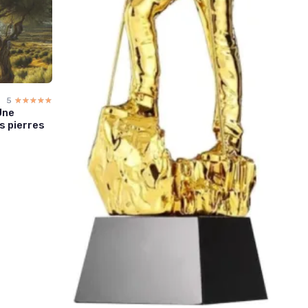
5
☆☆☆☆☆
★★★★★
Une
s pierres