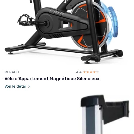
MERACH
4.4
☆☆☆☆☆
★★★★★
Vélo d’Appartement Magnétique Silencieux
Voir le détail