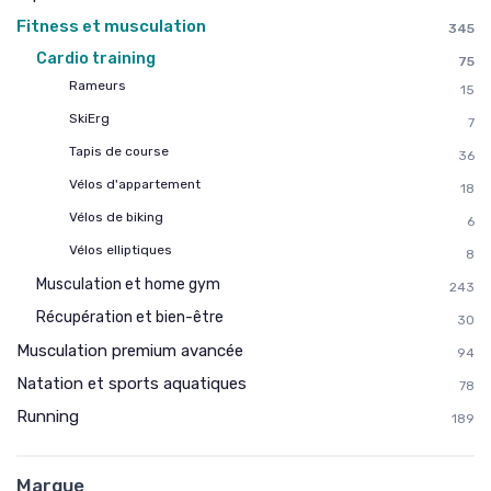
→ Je rejoins le club
Fitness et musculation
345
Cardio training
75
* En rejoignant le club, j'accepte de recevoir les emails
Rameurs
de Sports Insiders et les offres de ses partenaires.
15
SkiErg
7
Non merci, peut-être plus tard
Tapis de course
36
Vélos d'appartement
18
Vélos de biking
6
Vélos elliptiques
8
Musculation et home gym
243
Récupération et bien-être
30
Musculation premium avancée
94
Natation et sports aquatiques
78
Running
189
Marque