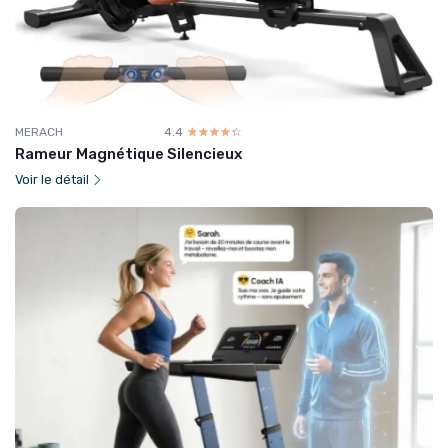
MERACH
4.4
☆☆☆☆☆
★★★★★
Rameur Magnétique Silencieux
Voir le détail