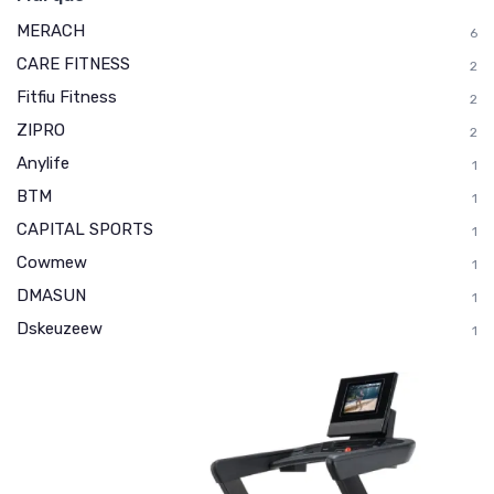
MERACH
6
CARE FITNESS
2
Fitfiu Fitness
2
ZIPRO
2
Anylife
1
BTM
1
CAPITAL SPORTS
1
Cowmew
1
DMASUN
1
Dskeuzeew
1