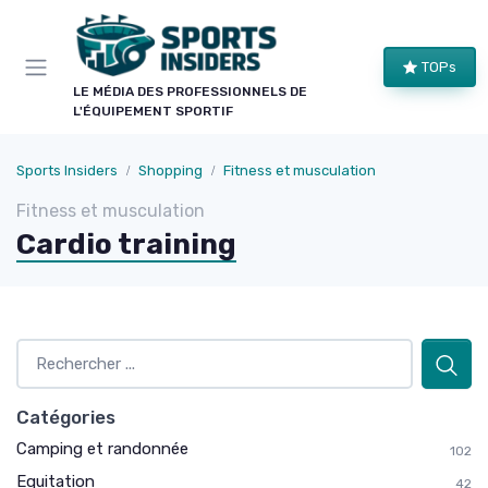
Panneau de gestion des cookies
×
TOPs
LE CLUB SPORTS INSIDERS
LE MÉDIA DES PROFESSIONNELS DE
L'ÉQUIPEMENT SPORTIF
Rejoignez le club !
Bons plans sur le matériel de structure, alertes
Sports Insiders
Shopping
Fitness et musculation
pièces et séries, et les enseignements de nos
Fitness et musculation
comparatifs avant leur publication. Pour ceux qui
Cardio training
équipent un club, une salle ou une collectivité.
Bons plans matériel
Alertes pièces
Avant-premières
Normes & sécurité
Catégories
Camping et randonnée
102
Equitation
42