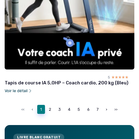
5
☆☆☆☆☆
★★★★★
Tapis de course IA 5,0HP – Coach cardio, 200 kg (Bleu)
Voir le détail
‹‹
‹
1
2
3
4
5
6
7
›
››
LIVRE BLANC GRATUIT