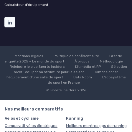
Calculateur d'équipement
Mentions légales
Politique de confidentialité
Grande
enquête 2025 – Le monde du sport
À propos
Méthodologie
Rejoindre le club Sports Insiders
Kit média et RP
Sélection
hiver : équiper sa structure pour la saison
Dimensionner
l'équipement d'une salle de sport
Data Room
L’écosystème
du sport en France
© Sports Insiders 2026
Nos meilleurs comparatifs
Vélos et cyclisme
Running
Comparatif vélos électriques
Meilleurs montres gps de running