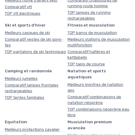
Meilleurs home trainers vélo
Comparatif chaussures de
running route homme
Comparatif vtt
TOP lampes de running
TOP vtt électriques
rechargeables
Ski et sports d'hiver
Fitness et musculation
Meilleurs casques de ski
TOP bancs de musculation
Comparatif vestes de ski gore-
Meilleurs stations de musculation
tex
multifonction
TOP pantalons de ski techniques
Comparatif haltères et
kettlebells
TOP tapis de course
Camping et randonnée
Natation et sports
aquatiques
Meilleurs jumelles
Meilleurs montres de natation
Comparatif lampes frontales
gps
rechargeables
Comparatif combinaisons de
TOP tentes familiales
natation néoprène
TOP combinaisons néoprène eau
libre
Equitation
Musculation premium
avancée
Meilleurs protections cavalier