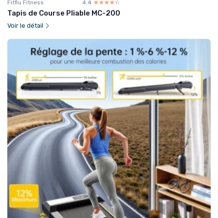
Fitfiu Fitness
4.4
☆☆☆☆☆
★★★★★
Tapis de Course Pliable MC-200
Voir le détail