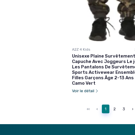
A2Z 4 Kids
Unisexe Plaine Survêtement
Capuche Avec Joggeurs Le 
Les Pantalons De Survêtem
Sports Activewear Ensembl
Filles Garçons Âge 2-13 Ans
Camo Vert
Voir le détail
‹‹
‹
1
2
3
›