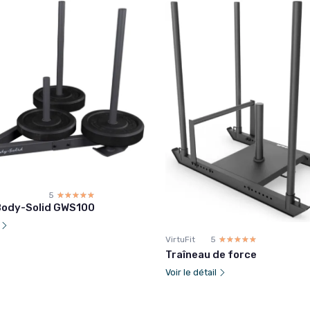
5
☆☆☆☆☆
★★★★★
Body-Solid GWS100
l
VirtuFit
5
☆☆☆☆☆
★★★★★
Traîneau de force
Voir le détail