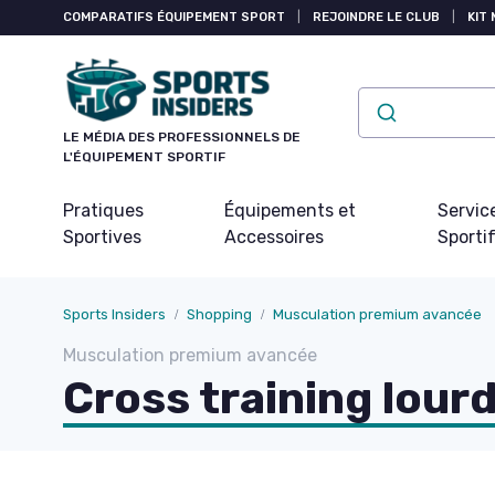
Panneau de gestion des cookies
COMPARATIFS ÉQUIPEMENT SPORT
|
REJOINDRE LE CLUB
|
KIT 
LE MÉDIA DES PROFESSIONNELS DE
L'ÉQUIPEMENT SPORTIF
Pratiques
Équipements et
Servic
Sportives
Accessoires
Sporti
Sports Insiders
Shopping
Musculation premium avancée
Musculation premium avancée
Cross training lour