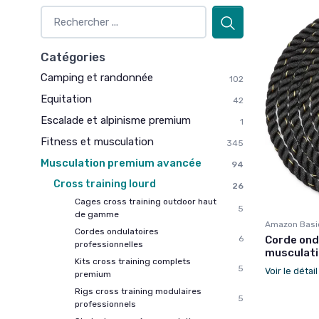
Catégories
Camping et randonnée
102
Equitation
42
Escalade et alpinisme premium
1
Fitness et musculation
345
Musculation premium avancée
94
Cross training lourd
26
Cages cross training outdoor haut
5
de gamme
Amazon Basi
Cordes ondulatoires
Corde ond
6
professionnelles
musculati
Kits cross training complets
5
Voir le détai
premium
Rigs cross training modulaires
5
professionnels