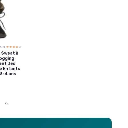
3.8
☆☆☆☆☆
★★★★★
 Sweat à
jogging
ent Des
e Enfants
 3-4 ans
››