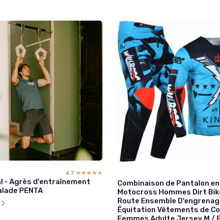
4.7
☆☆☆☆☆
★★★★★
al - Agrès d'entraînement
Combinaison de Pantalon en 
calade PENTA
Motocross Hommes Dirt Bik
Route Ensemble D'engrena
l
Équitation Vêtements de C
Femmes Adulte Jersey M / 