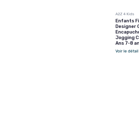
A2Z 4 Kids
Enfants F
Designer G
Encapuch
Jogging C
Ans 7-8 a
Voir le détai