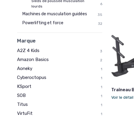
Sleds de poussée musculation
6
lourds
Machines de musculation guidées
35
Powerlifting et force
32
Marque
A2Z 4 Kids
3
Amazon Basics
2
Aoneky
1
Cyberoctopus
1
KSport
1
Traîneau 
SOB
1
Voir le détai
Titus
1
VirtuFit
1