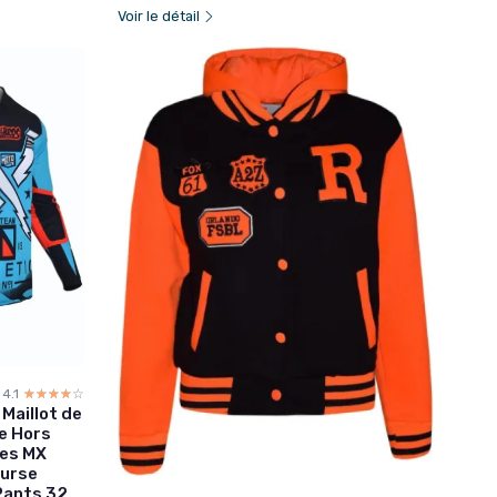
Voir le détail
4.1
☆☆☆☆☆
★★★★★
Maillot de
e Hors
ges MX
ourse
Pants 32