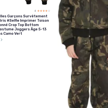
4
☆☆☆☆☆
★★★★★
illes Garçons Survêtement
ris #Selfie Imprimer Toison
onné Crop Top Bottom
ostume Joggers Âge 5-13
ns Camo Vert
l