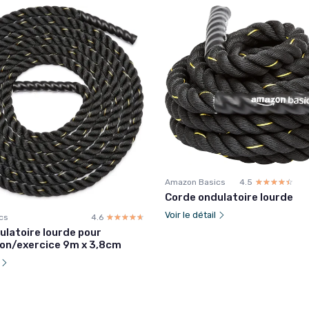
Amazon Basics
4.5
☆☆☆☆☆
★★★★★
Corde ondulatoire lourde
Voir le détail
cs
4.6
☆☆☆☆☆
★★★★★
ulatoire lourde pour
on/exercice 9m x 3,8cm
l