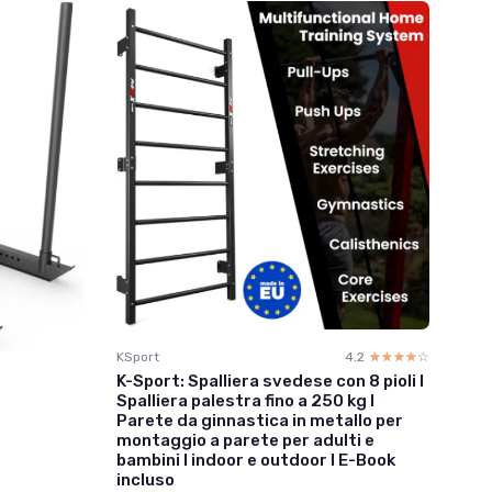
KSport
4.2
☆☆☆☆☆
★★★★★
K-Sport: Spalliera svedese con 8 pioli I
Spalliera palestra fino a 250 kg I
Parete da ginnastica in metallo per
montaggio a parete per adulti e
bambini I indoor e outdoor I E-Book
incluso