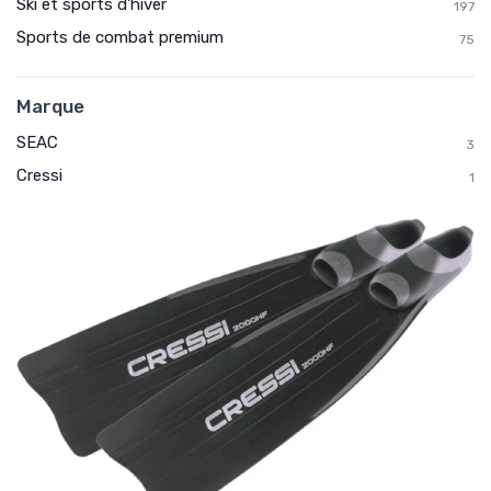
Ski et sports d'hiver
197
Sports de combat premium
75
Marque
SEAC
3
Cressi
1