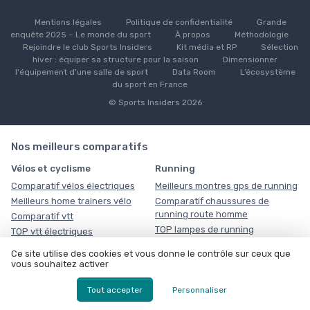
Mentions légales
Politique de confidentialité
Grande
enquête 2025 – Le monde du sport
À propos
Méthodologie
Rejoindre le club Sports Insiders
Kit média et RP
Sélection
hiver : équiper sa structure pour la saison
Dimensionner
l'équipement d'une salle de sport
Data Room
L’écosystème
du sport en France
© Sports Insiders 2026
Nos meilleurs comparatifs
Vélos et cyclisme
Running
Comparatif vélos électriques
Meilleurs montres gps de running
Meilleurs home trainers vélo
Comparatif chaussures de
running route homme
Comparatif vtt
TOP lampes de running
TOP vtt électriques
rechargeables
Ce site utilise des cookies et vous donne le contrôle sur ceux que
Ski et sports d'hiver
Fitness et musculation
vous souhaitez activer
Meilleurs casques de ski
TOP bancs de musculation
Tout accepter
Personnaliser
Comparatif vestes de ski gore-
Meilleurs stations de musculation
tex
multifonction