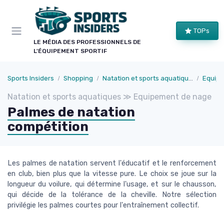
Panneau de gestion des cookies
×
TOPs
LE CLUB SPORTS INSIDERS
LE MÉDIA DES PROFESSIONNELS DE
L'ÉQUIPEMENT SPORTIF
Rejoignez le club !
Bons plans sur le matériel de structure, alertes
Sports Insiders
Shopping
Natation et sports aquatiques
Equipe
pièces et séries, et les enseignements de nos
Natation et sports aquatiques ≫ Equipement de nage
comparatifs avant leur publication. Pour ceux qui
Palmes de natation
équipent un club, une salle ou une collectivité.
compétition
Bons plans matériel
Alertes pièces
Avant-premières
Normes & sécurité
Les palmes de natation servent l'éducatif et le renforcement
en club, bien plus que la vitesse pure. Le choix se joue sur la
longueur du voilure, qui détermine l'usage, et sur le chausson,
qui décide de la tolérance de la cheville. Notre sélection
privilégie les palmes courtes pour l'entraînement collectif.