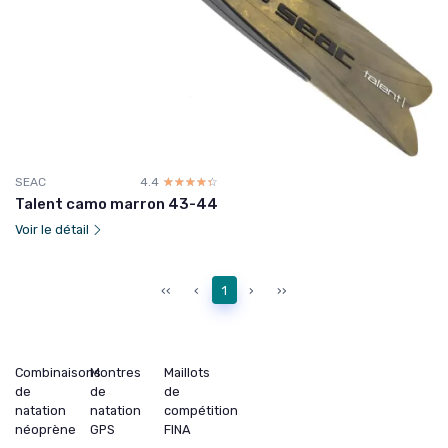
SEAC
4.4
☆☆☆☆☆
★★★★★
Talent camo marron 43-44
Voir le détail
‹‹
‹
1
›
››
Combinaisons
Montres
Maillots
de
de
de
natation
natation
compétition
néoprène
GPS
FINA