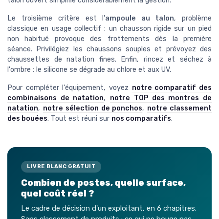
talon ouvert simplifie considérablement la gestion.
Le troisième critère est l'
ampoule au talon
, problème
classique en usage collectif : un chausson rigide sur un pied
non habitué provoque des frottements dès la première
séance. Privilégiez les chaussons souples et prévoyez des
chaussettes de natation fines. Enfin, rincez et séchez à
l'ombre : le silicone se dégrade au chlore et aux UV.
Pour compléter l'équipement, voyez
notre comparatif des
combinaisons de natation
,
notre TOP des montres de
natation
,
notre sélection de ponchos
,
notre classement
des bouées
. Tout est réuni sur
nos comparatifs
.
LIVRE BLANC GRATUIT
Combien de postes, quelle surface,
quel coût réel ?
Le cadre de décision d'un exploitant, en 6 chapitres.
Sans classement de produits : ce qui ne bouge pas