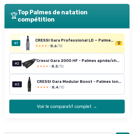
→ Je rejoins le club
Top Palmes de natation
🏆
compétition
* En rejoignant le club, j'accepte de recevoir les emails
de Sports Insiders et les offres de ses partenaires.
Non merci, peut-être plus tard
CRESSI Gara Professional LD — Palmes d'apnée longues 46/47
#1
🏆
8.6
/10
★★★★★
★★★★★
Cressi Gara 2000 HF - Palmes apnée/chasse 42/43 - Noir
#2
8.5
/10
★★★★★
★★★★★
CRESSI Gara Modular Boost - Palmes longues Vert/Noir 38/39
#3
8.4
/10
★★★★★
★★★★★
Voir le comparatif complet →