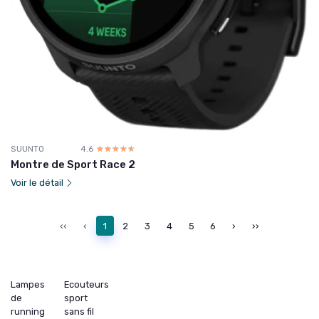
SUUNTO
4.6
☆☆☆☆☆
★★★★★
Montre de Sport Race 2
Voir le détail
‹‹
‹
1
2
3
4
5
6
›
››
Lampes
Ecouteurs
de
sport
running
sans fil