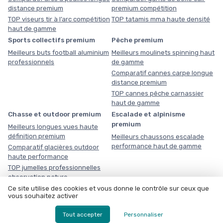
distance premium
premium compétition
TOP viseurs tir à l’arc compétition
TOP tatamis mma haute densité
haut de gamme
Sports collectifs premium
Pêche premium
Meilleurs buts football aluminium
Meilleurs moulinets spinning haut
professionnels
de gamme
Comparatif cannes carpe longue
distance premium
TOP cannes pêche carnassier
haut de gamme
Chasse et outdoor premium
Escalade et alpinisme
premium
Meilleurs longues vues haute
définition premium
Meilleurs chaussons escalade
performance haut de gamme
Comparatif glacières outdoor
haute performance
TOP jumelles professionnelles
observation nature
Triathlon premium
Ce site utilise des cookies et vous donne le contrôle sur ceux que
vous souhaitez activer
Meilleurs casques aérodynamiques triathlon haut de gamme
Comparatif combinaisons triathlon néoprène compétition
Tout accepter
Personnaliser