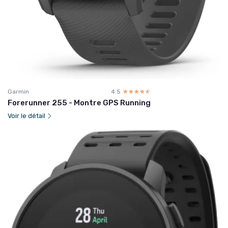
Garmin
4.5
☆☆☆☆☆
★★★★★
Forerunner 255 - Montre GPS Running
Voir le détail