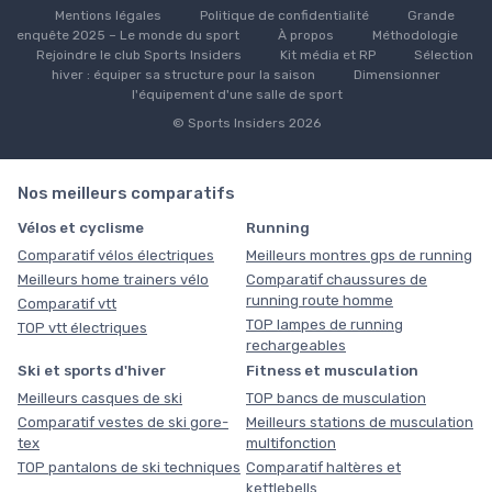
Mentions légales
Politique de confidentialité
Grande
enquête 2025 – Le monde du sport
À propos
Méthodologie
Rejoindre le club Sports Insiders
Kit média et RP
Sélection
hiver : équiper sa structure pour la saison
Dimensionner
l'équipement d'une salle de sport
© Sports Insiders 2026
Nos meilleurs comparatifs
Vélos et cyclisme
Running
Comparatif vélos électriques
Meilleurs montres gps de running
Meilleurs home trainers vélo
Comparatif chaussures de
running route homme
Comparatif vtt
TOP lampes de running
TOP vtt électriques
rechargeables
Ski et sports d'hiver
Fitness et musculation
Meilleurs casques de ski
TOP bancs de musculation
Comparatif vestes de ski gore-
Meilleurs stations de musculation
tex
multifonction
TOP pantalons de ski techniques
Comparatif haltères et
kettlebells