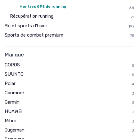
Montres GPS de running
64
Récupération running
21
Ski et sports d'hiver
197
Sports de combat premium
75
Marque
COROS
5
SUUNTO
5
Polar
4
Canmore
3
Garmin
3
HUAWEI
3
Mibro
3
Jugeman
2