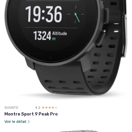
SUUNTO
4.2
☆☆☆☆☆
★★★★★
Montre Sport 9 Peak Pro
Voir le détail