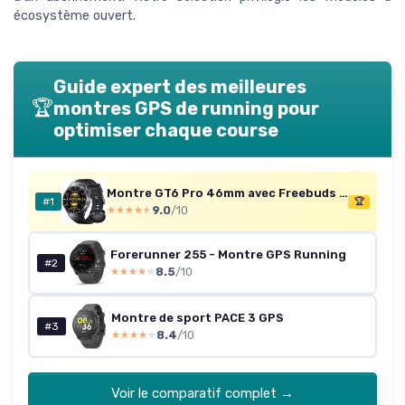
écosystème ouvert.
Guide expert des meilleures
🏆
montres GPS de running pour
optimiser chaque course
Montre GT6 Pro 46mm avec Freebuds 6i Noir
#1
🏆
9.0
/10
★★★★★
★★★★★
Forerunner 255 - Montre GPS Running
#2
8.5
/10
★★★★★
★★★★★
Montre de sport PACE 3 GPS
#3
8.4
/10
★★★★★
★★★★★
Voir le comparatif complet →