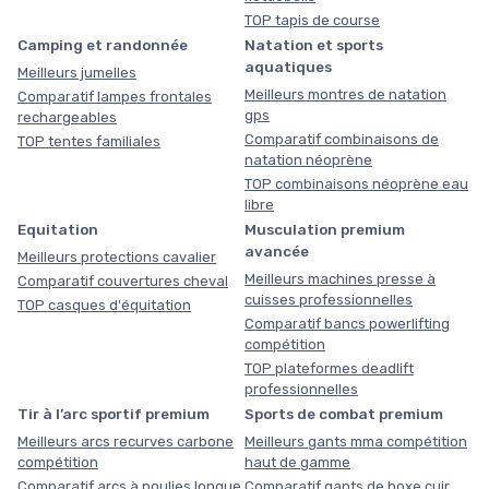
TOP tapis de course
Camping et randonnée
Natation et sports
aquatiques
Meilleurs jumelles
Meilleurs montres de natation
Comparatif lampes frontales
gps
rechargeables
Comparatif combinaisons de
TOP tentes familiales
natation néoprène
TOP combinaisons néoprène eau
libre
Equitation
Musculation premium
avancée
Meilleurs protections cavalier
Meilleurs machines presse à
Comparatif couvertures cheval
cuisses professionnelles
TOP casques d'équitation
Comparatif bancs powerlifting
compétition
TOP plateformes deadlift
professionnelles
Tir à l’arc sportif premium
Sports de combat premium
Meilleurs arcs recurves carbone
Meilleurs gants mma compétition
compétition
haut de gamme
Comparatif arcs à poulies longue
Comparatif gants de boxe cuir