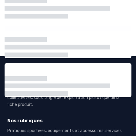
Recevoir le livre blanc
Sports Insiders
Le média de ceux qui équipent le sport. Comparatifs et tests
de matériel écrits pour les clubs, les salles, les coachs et les
collectivités, sous l’angle de l’exploitation plutôt que de la
fiche produit.
Nos rubriques
Pratiques sportives, équipements et accessoires, services