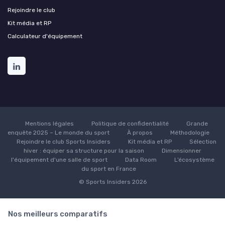
Rejoindre le club
Kit média et RP
Calculateur d'équipement
Mentions légales
Politique de confidentialité
Grande
enquête 2025 – Le monde du sport
À propos
Méthodologie
Rejoindre le club Sports Insiders
Kit média et RP
Sélection
hiver : équiper sa structure pour la saison
Dimensionner
l'équipement d'une salle de sport
Data Room
L’écosystème
du sport en France
© Sports Insiders 2026
Nos meilleurs comparatifs