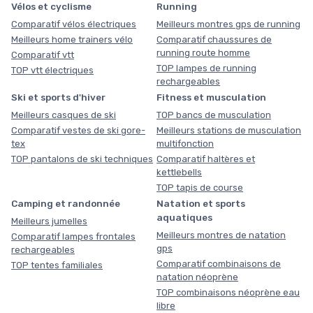
Vélos et cyclisme
Running
Comparatif vélos électriques
Meilleurs montres gps de running
Meilleurs home trainers vélo
Comparatif chaussures de
running route homme
Comparatif vtt
TOP lampes de running
TOP vtt électriques
rechargeables
Ski et sports d'hiver
Fitness et musculation
Meilleurs casques de ski
TOP bancs de musculation
Comparatif vestes de ski gore-
Meilleurs stations de musculation
tex
multifonction
TOP pantalons de ski techniques
Comparatif haltères et
kettlebells
TOP tapis de course
Camping et randonnée
Natation et sports
aquatiques
Meilleurs jumelles
Meilleurs montres de natation
Comparatif lampes frontales
gps
rechargeables
Comparatif combinaisons de
TOP tentes familiales
natation néoprène
TOP combinaisons néoprène eau
libre