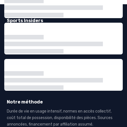
Sports Insiders
Le média de ceux qui équipent le sport. Comparatifs et tests
de matériel écrits pour les clubs, les salles, les coachs et les
collectivités, sous l’angle de l’exploitation plutôt que de la
fiche produit.
Nos rubriques
Pratiques sportives, équipements et accessoires, services
sportifs, culture et communauté sportive, actualités et
analyses de la filière.
Notre méthode
Durée de vie en usage intensif, normes en accès collectif,
coût total de possession, disponibilité des pièces. Sources
annoncées, financement par affiliation assumé.