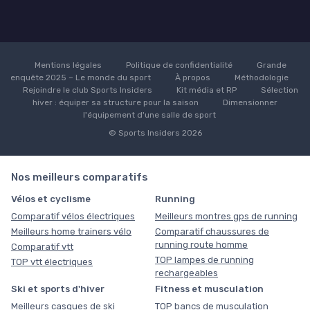
Mentions légales
Politique de confidentialité
Grande
enquête 2025 – Le monde du sport
À propos
Méthodologie
Rejoindre le club Sports Insiders
Kit média et RP
Sélection
hiver : équiper sa structure pour la saison
Dimensionner
l'équipement d'une salle de sport
© Sports Insiders 2026
Nos meilleurs comparatifs
Vélos et cyclisme
Running
Comparatif vélos électriques
Meilleurs montres gps de running
Meilleurs home trainers vélo
Comparatif chaussures de
running route homme
Comparatif vtt
TOP lampes de running
TOP vtt électriques
rechargeables
Ski et sports d'hiver
Fitness et musculation
Meilleurs casques de ski
TOP bancs de musculation