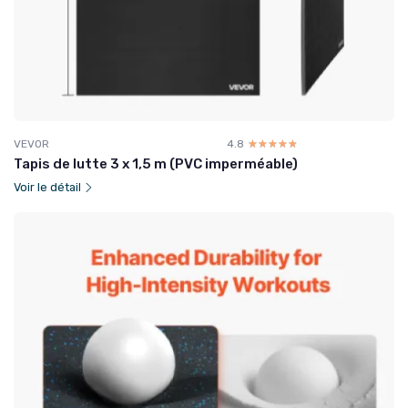
VEVOR
4.8
☆☆☆☆☆
★★★★★
Tapis de lutte 3 x 1,5 m (PVC imperméable)
Voir le détail