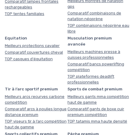
Meilleurs montres de natation
Comparatif lampes frontales
gps
rechargeables
Comparatif combinaisons de
TOP tentes familiales
natation néoprène
TOP combinaisons néoprène eau
libre
Equitation
Musculation premium
avancée
Meilleurs protections cavalier
Meilleurs machines presse à
Comparatif couvertures cheval
cuisses professionnelles
TOP casques d'équitation
Comparatif bancs powerlifting
compétition
TOP plateformes deadlift
professionnelles
Tir à l’arc sportif premium
Sports de combat premium
Meilleurs arcs recurves carbone
Meilleurs gants mma compétition
compétition
haut de gamme
Comparatif arcs à poulies longue
Comparatif gants de boxe cuir
distance premium
premium compétition
TOP viseurs tir à l’arc compétition
TOP tatamis mma haute densité
haut de gamme
Sports collectifs premium
Pêche premium