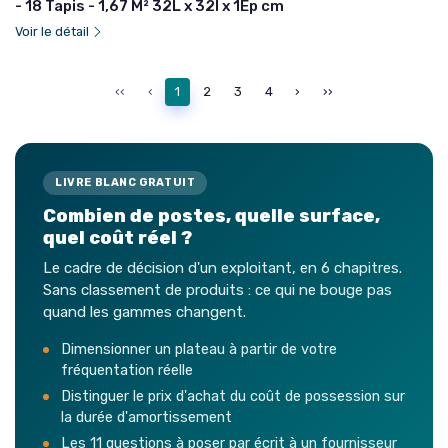
- 18 Tapis - 1,67 M² 32L x 32l x 1Ép cm
Voir le détail
‹‹
‹
1
2
3
4
›
››
LIVRE BLANC GRATUIT
Combien de postes, quelle surface,
quel coût réel ?
Le cadre de décision d'un exploitant, en 6 chapitres.
Sans classement de produits : ce qui ne bouge pas
quand les gammes changent.
Dimensionner un plateau à partir de votre
fréquentation réelle
Distinguer le prix d'achat du coût de possession sur
la durée d'amortissement
Les 11 questions à poser par écrit à un fournisseur