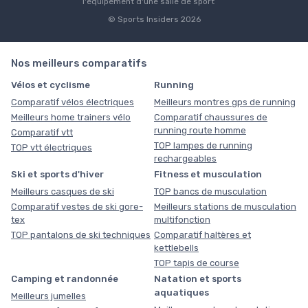
l'équipement d'une salle de sport
© Sports Insiders 2026
Nos meilleurs comparatifs
Vélos et cyclisme
Running
Comparatif vélos électriques
Meilleurs montres gps de running
Meilleurs home trainers vélo
Comparatif chaussures de
running route homme
Comparatif vtt
TOP lampes de running
TOP vtt électriques
rechargeables
Ski et sports d'hiver
Fitness et musculation
Meilleurs casques de ski
TOP bancs de musculation
Comparatif vestes de ski gore-
Meilleurs stations de musculation
tex
multifonction
TOP pantalons de ski techniques
Comparatif haltères et
kettlebells
TOP tapis de course
Camping et randonnée
Natation et sports
aquatiques
Meilleurs jumelles