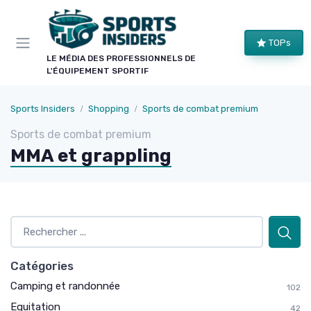
Panneau de gestion des cookies
×
TOPs
LE CLUB SPORTS INSIDERS
LE MÉDIA DES PROFESSIONNELS DE
L'ÉQUIPEMENT SPORTIF
Rejoignez le club !
Bons plans sur le matériel de structure, alertes
Sports Insiders
Shopping
Sports de combat premium
pièces et séries, et les enseignements de nos
Sports de combat premium
comparatifs avant leur publication. Pour ceux qui
MMA et grappling
équipent un club, une salle ou une collectivité.
Bons plans matériel
Alertes pièces
Avant-premières
Normes & sécurité
Catégories
Camping et randonnée
102
Equitation
42