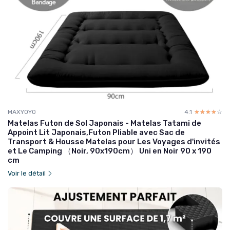
MAXYOYO
4.1
☆☆☆☆☆
★★★★★
Matelas Futon de Sol Japonais - Matelas Tatami de
Appoint Lit Japonais,Futon Pliable avec Sac de
Transport & Housse Matelas pour Les Voyages d'invités
et Le Camping （Noir, 90x190cm） Uni en Noir 90 x 190
cm
Voir le détail