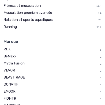
→ Je rejoins le club
Fitness et musculation
345
Musculation premium avancée
94
* En rejoignant le club, j'accepte de recevoir les emails
de Sports Insiders et les offres de ses partenaires.
Natation et sports aquatiques
78
Running
189
Non merci, peut-être plus tard
Marque
RDX
5
BeMaxx
2
Mytra Fusion
2
VEVOR
2
BEAST RAGE
1
DONATIF
1
EMOOR
1
FIGHTR
1