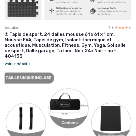
tectake
4.6
☆☆☆☆☆
★★★★★
® Tapis de sport, 24 dalles mousse 61 x 61 x 1 cm,
Mousse EVA, Tapis de gym, Isolant thermique et
acoustique, Musculation, Fitness, Gym, Yoga, Sol salle
de sport, Dalle garage, Tatami, Noir 24x Noir - no -
404133
Voir le détail