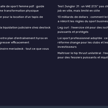
lle de sport femme pdf : guide
Test Junglor J1 : un VAE 27,5'' pas ch
une transformation physique
job en ville, mais limité en côte
r pour la location d'un tapis de
13 milliards de dollars : comment le
a réécrit les règles du sport busine
 liquidation judiciaire chez destock
Leg curl : l’exercice clé pour des isc
puissants et protégés
votre plan d’entraînement hyrox en
Loi sport professionnel adoptée : ce
gresser efficacement
réforme change pour les clubs et le
investisseurs
inoire meriadeck : tout ce que vous
Maîtriser le hip thrust unilatéral : l’e
pour des fessiers puissants et équil