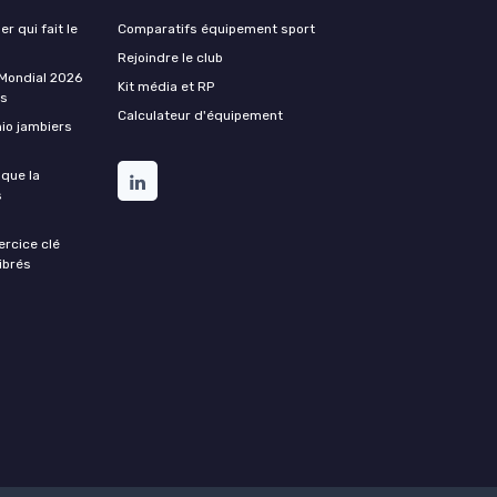
er qui fait le
Comparatifs équipement sport
Rejoindre le club
 Mondial 2026
Kit média et RP
ss
Calculateur d'équipement
hio jambiers
 que la
s
xercice clé
ibrés