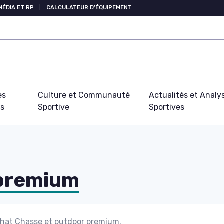
MÉDIA ET RP
|
CALCULATEUR D'ÉQUIPEMENT
es
Culture et Communauté
Actualités et Analy
fs
Sportive
Sportives
 premium
achat Chasse et outdoor premium.