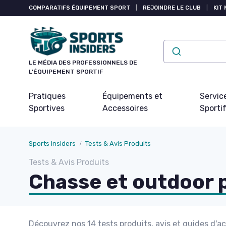
Panneau de gestion des cookies
COMPARATIFS ÉQUIPEMENT SPORT
|
REJOINDRE LE CLUB
|
KIT 
LE MÉDIA DES PROFESSIONNELS DE
L'ÉQUIPEMENT SPORTIF
Pratiques
Équipements et
Servic
Sportives
Accessoires
Sporti
Sports Insiders
Tests & Avis Produits
Tests & Avis Produits
Chasse et outdoor
Découvrez nos 14 tests produits, avis et guides d'