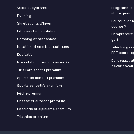
Vélos et cyclisme
Programme sa
ultime pour 
Running
Pourquoi opte
Ski et sports d'hiver
course ?
Fitness et musculation
Comprendre la
Camping et randonnée
golf
Natation et sports aquatiques
Téléchargez 
PDF pour pro
Equitation
Bordeaux pat
Musculation premium avancée
devez savoir
Tir à l’arc sportif premium
Sports de combat premium
Sports collectifs premium
Pêche premium
Chasse et outdoor premium
Escalade et alpinisme premium
Triathlon premium