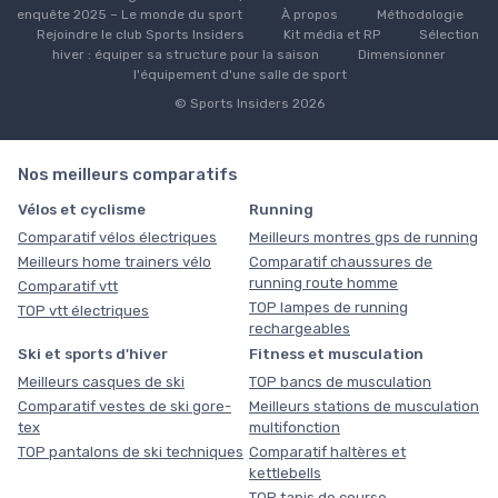
enquête 2025 – Le monde du sport
À propos
Méthodologie
Rejoindre le club Sports Insiders
Kit média et RP
Sélection
hiver : équiper sa structure pour la saison
Dimensionner
l'équipement d'une salle de sport
© Sports Insiders 2026
Nos meilleurs comparatifs
Vélos et cyclisme
Running
Comparatif vélos électriques
Meilleurs montres gps de running
Meilleurs home trainers vélo
Comparatif chaussures de
running route homme
Comparatif vtt
TOP lampes de running
TOP vtt électriques
rechargeables
Ski et sports d'hiver
Fitness et musculation
Meilleurs casques de ski
TOP bancs de musculation
Comparatif vestes de ski gore-
Meilleurs stations de musculation
tex
multifonction
TOP pantalons de ski techniques
Comparatif haltères et
kettlebells
TOP tapis de course