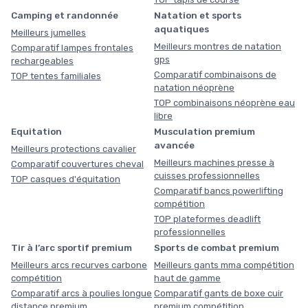
Camping et randonnée
Natation et sports
aquatiques
Meilleurs jumelles
Meilleurs montres de natation
Comparatif lampes frontales
gps
rechargeables
Comparatif combinaisons de
TOP tentes familiales
natation néoprène
TOP combinaisons néoprène eau
libre
Equitation
Musculation premium
avancée
Meilleurs protections cavalier
Meilleurs machines presse à
Comparatif couvertures cheval
cuisses professionnelles
TOP casques d'équitation
Comparatif bancs powerlifting
compétition
TOP plateformes deadlift
professionnelles
Tir à l’arc sportif premium
Sports de combat premium
Meilleurs arcs recurves carbone
Meilleurs gants mma compétition
compétition
haut de gamme
Comparatif arcs à poulies longue
Comparatif gants de boxe cuir
distance premium
premium compétition