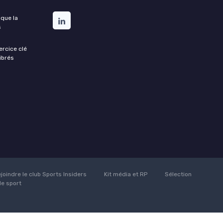
 que la
s
xercice clé
ibrés
joindre le club Sports Insiders
Kit média et RP
Sélection
de sport