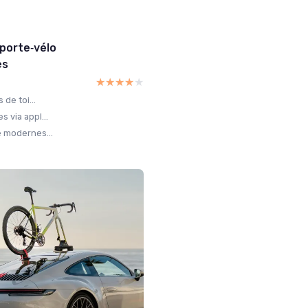
 porte‑vélo
es
★★★★★
★★★★★
 de toi...
 via appl...
e modernes...