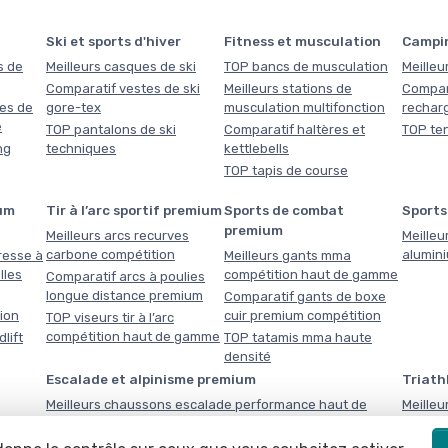
Ski et sports d'hiver
Fitness et musculation
Campi
s de
Meilleurs casques de ski
TOP bancs de musculation
Meilleu
Comparatif vestes de ski
Meilleurs stations de
Compar
es de
gore-tex
musculation multifonction
rechar
e
TOP pantalons de ski
Comparatif haltères et
TOP ten
ng
techniques
kettlebells
TOP tapis de course
um
Tir à l’arc sportif premium
Sports de combat
Sports
premium
Meilleurs arcs recurves
Meilleu
carbone compétition
alumin
resse à
Meilleurs gants mma
lles
compétition haut de gamme
Comparatif arcs à poulies
longue distance premium
Comparatif gants de boxe
tion
cuir premium compétition
TOP viseurs tir à l’arc
compétition haut de gamme
lift
TOP tatamis mma haute
densité
Escalade et alpinisme premium
Triath
Meilleurs chaussons escalade performance haut de
Meilleu
gamme
gamme
Compar