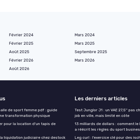
Février 2024
Mars 2024
Février 2025
Mars 2025
Août 2025
Septembre 2025
Février 2026
Mars 2026
Août 2026
lus
Les derniers articles
lle de sport femme pdf : guide
Test Junglor J1 : un VAE 27,5'' pas ch
une transformation physique
job en ville, mais limité en côte
r pour la location d'un tapis de
13 milliards de dollars : comment le
a réécrit les règles du sport busine
 liquidation judiciaire chez destock
Leg curl : l’exercice clé pour des isc