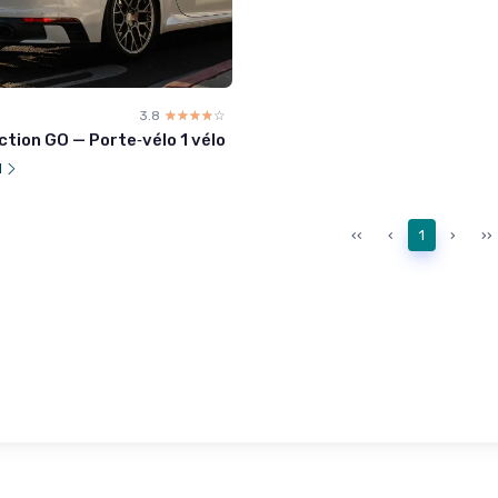
3.8
☆☆☆☆☆
★★★★★
tion GO — Porte‑vélo 1 vélo
l
‹‹
‹
1
›
››