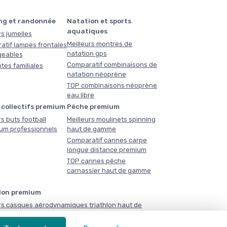
ng et randonnée
Natation et sports
aquatiques
rs jumelles
Meilleurs montres de
atif lampes frontales
natation gps
geables
Comparatif combinaisons de
tes familiales
natation néoprène
TOP combinaisons néoprène
eau libre
 collectifs premium
Pêche premium
rs buts football
Meilleurs moulinets spinning
ium professionnels
haut de gamme
Comparatif cannes carpe
longue distance premium
TOP cannes pêche
carnassier haut de gamme
lon premium
rs casques aérodynamiques triathlon haut de
atif combinaisons triathlon néoprène compétition