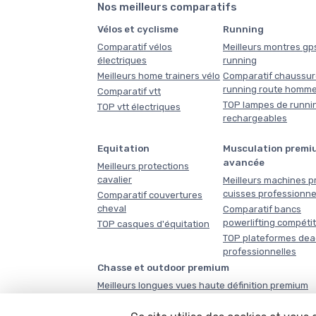
Nos meilleurs comparatifs
Vélos et cyclisme
Running
Comparatif vélos
Meilleurs montres gp
électriques
running
Meilleurs home trainers vélo
Comparatif chaussur
running route homm
Comparatif vtt
TOP lampes de runni
TOP vtt électriques
rechargeables
Equitation
Musculation premi
avancée
Meilleurs protections
cavalier
Meilleurs machines p
cuisses professionne
Comparatif couvertures
cheval
Comparatif bancs
powerlifting compéti
TOP casques d'équitation
TOP plateformes dead
professionnelles
Chasse et outdoor premium
Meilleurs longues vues haute définition premium
Comparatif glacières outdoor haute performance