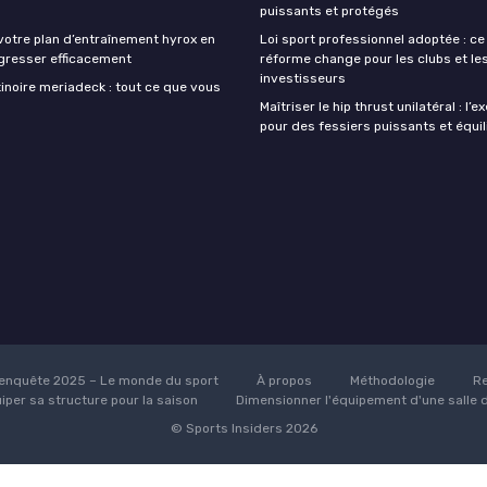
puissants et protégés
votre plan d’entraînement hyrox en
Loi sport professionnel adoptée : ce
gresser efficacement
réforme change pour les clubs et le
investisseurs
inoire meriadeck : tout ce que vous
Maîtriser le hip thrust unilatéral : l’e
pour des fessiers puissants et équil
enquête 2025 – Le monde du sport
À propos
Méthodologie
Re
uiper sa structure pour la saison
Dimensionner l'équipement d'une salle 
© Sports Insiders 2026