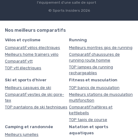
l'équipement d'une salle de sport
© Sports Insiders 2026
Nos meilleurs comparatifs
Vélos et cyclisme
Running
Comparatif vélos électriques
Meilleurs montres gps de running
Meilleurs home trainers vélo
Comparatif chaussures de
running route homme
Comparatif vtt
TOP lampes de running
TOP vtt électriques
rechargeables
Ski et sports d'hiver
Fitness et musculation
Meilleurs casques de ski
TOP bancs de musculation
Comparatif vestes de ski gore-
Meilleurs stations de musculation
tex
multifonction
TOP pantalons de ski techniques
Comparatif haltères et
kettlebells
TOP tapis de course
Camping et randonnée
Natation et sports
aquatiques
Meilleurs jumelles