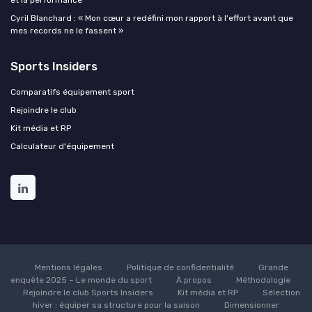
et la performance
Cyril Blanchard : « Mon cœur a redéfini mon rapport à l'effort avant que
mes records ne le fassent »
Sports Insiders
Comparatifs équipement sport
Rejoindre le club
Kit média et RP
Calculateur d'équipement
Mentions légales
Politique de confidentialité
Grande
enquête 2025 – Le monde du sport
À propos
Méthodologie
Rejoindre le club Sports Insiders
Kit média et RP
Sélection
hiver : équiper sa structure pour la saison
Dimensionner