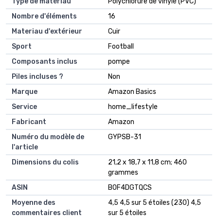
Type de matériau
‎Polychlorure de vinyle (PVC)
Nombre d'éléments
‎16
Materiau d'extérieur
‎Cuir
Sport
‎Football
Composants inclus
‎pompe
Piles incluses ?
‎Non
Marque
‎Amazon Basics
Service
‎home_lifestyle
Fabricant
‎Amazon
Numéro du modèle de
‎GYPSB-31
l'article
Dimensions du colis
‎21,2 x 18,7 x 11,8 cm; 460
grammes
ASIN
‎B0F4DGTQCS
Moyenne des
4,5 4,5 sur 5 étoiles (230) 4,5
commentaires client
sur 5 étoiles