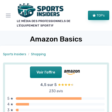
Panneau de gestion des cookies
TOPs
LE MÉDIA DES PROFESSIONNELS DE
L'ÉQUIPEMENT SPORTIF
Amazon Basics
Sports Insiders
Shopping
Voir l'offre
4,5 sur 5
★★★★★
★★★★★
230 avis
5 ★
4 ★
3 ★