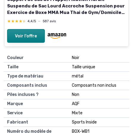
Suspendu de Sac Lourd Accroche Suspension pour
Exercice de Boxe MMA Mua Thai de Gym/Domicile
Longueur & Hauteur Réglable-Chaîne
★★★★★
★★★★★
4,4/5
—
587 avis
Voir l'offre
Couleur
‎Noir
Taille
‎Taille unique
Type de matériau
‎métal
Composants inclus
‎Composants non inclus
Piles incluses ?
‎Non
Marque
‎AQF
Service
‎Mixte
Fabricant
‎Sports Inside
Numéro du modèle de
‎BOX-WB1