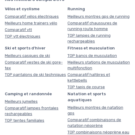
Vélos et cyclisme
Running
Comparatif vélos électriques
Meilleurs montres gps de running
Meilleurs home trainers vélo
Comparatif chaussures de
running route homme
Comparatif vtt
TOP lampes de running
TOP vtt électriques
rechargeables
Ski et sports d'hiver
Fitness et musculation
Meilleurs casques de ski
TOP bancs de musculation
Comparatif vestes de ski gore-
Meilleurs stations de musculation
tex
multifonction
TOP pantalons de ski techniques
Comparatif haltères et
kettlebells
TOP tapis de course
Camping et randonnée
Natation et sports
aquatiques
Meilleurs jumelles
Meilleurs montres de natation
Comparatif lampes frontales
gps
rechargeables
Comparatif combinaisons de
TOP tentes familiales
natation néoprène
TOP combinaisons néoprène eau