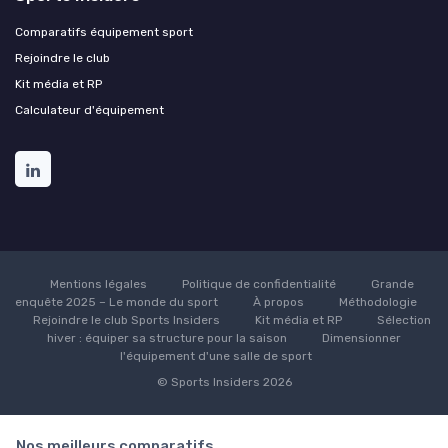
Comparatifs équipement sport
Rejoindre le club
Kit média et RP
Calculateur d'équipement
Mentions légales
Politique de confidentialité
Grande
enquête 2025 – Le monde du sport
À propos
Méthodologie
Rejoindre le club Sports Insiders
Kit média et RP
Sélection
hiver : équiper sa structure pour la saison
Dimensionner
l'équipement d'une salle de sport
© Sports Insiders 2026
Nos meilleurs comparatifs