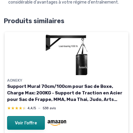
considérable d'avantages à votre régime d'entraînement.
Produits similaires
AONEKY
Support Mural 70cm/100cm pour Sac de Boxe,
Charge Max: 200KG - Support de Traction en Acier
pour Sac de Frappe, MMA, Mua Thai, Judo, Arts
Martiaux, UFC
★★★★★
★★★★★
4,4/5
—
538 avis
Voir l'offre