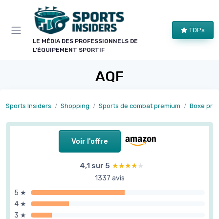
Panneau de gestion des cookies
TOPs
LE MÉDIA DES PROFESSIONNELS DE
L'ÉQUIPEMENT SPORTIF
AQF
Sports Insiders
Shopping
Sports de combat premium
Boxe prof
Voir l'offre
4,1 sur 5
★★★★★
★★★★★
1337 avis
5 ★
4 ★
3 ★