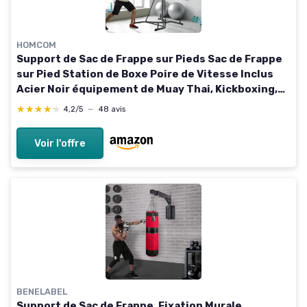
HOMCOM
Support de Sac de Frappe sur Pieds Sac de Frappe
sur Pied Station de Boxe Poire de Vitesse Inclus
Acier Noir équipement de Muay Thai, Kickboxing,
Arts Martiaux, Gym
★★★★★
★★★★★
4,2/5
—
48 avis
Voir l'offre
BENELABEL
Support de Sac de Frappe, Fixation Murale