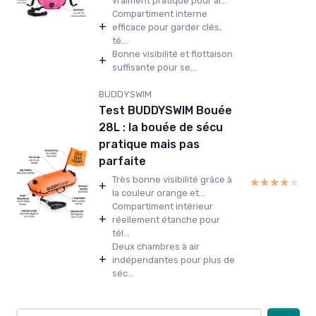
vraiment pratique pour al...
Compartiment interne
+
efficace pour garder clés,
té...
Bonne visibilité et flottaison
+
suffisante pour se...
BUDDYSWIM
Test BUDDYSWIM Bouée
28L : la bouée de sécu
pratique mais pas
parfaite
Très bonne visibilité grâce à
★★★★★
★★★★★
+
la couleur orange et...
Compartiment intérieur
+
réellement étanche pour
tél...
Deux chambres à air
+
indépendantes pour plus de
séc...