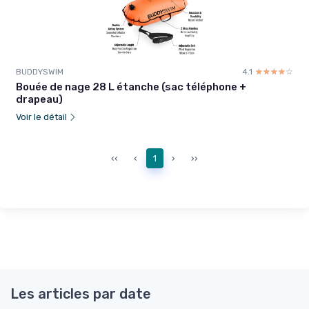
BUDDYSWIM
4.1
☆☆☆☆☆
★★★★★
Bouée de nage 28 L étanche (sac téléphone +
drapeau)
Voir le détail
‹‹
‹
1
›
››
Les articles par date