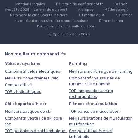
Mentions légales
Politique de confidentialité
Grande
enquête 2025 – Le monde du sport
À propos
Méthodologie
Rejoindre le club Sports Insiders
Kit média et RP
Sélection
hiver : équiper sa structure pour la saison
Dimensionner
l'équipement d'une salle de sport
© Sports Insiders 2026
Nos meilleurs comparatifs
Vélos et cyclisme
Running
Comparatif vélos électriques
Meilleurs montres gps de running
Meilleurs home trainers vélo
Comparatif chaussures de
running route homme
Comparatif vtt
TOP lampes de running
TOP vtt électriques
rechargeables
Ski et sports d'hiver
Fitness et musculation
Meilleurs casques de ski
TOP bancs de musculation
Comparatif vestes de ski gore-
Meilleurs stations de musculation
tex
multifonction
TOP pantalons de ski techniques
Comparatif haltères et
kettlebells