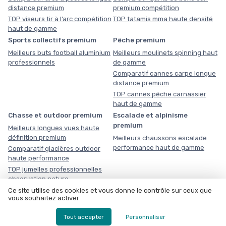
distance premium
premium compétition
TOP viseurs tir à l’arc compétition
TOP tatamis mma haute densité
haut de gamme
Sports collectifs premium
Pêche premium
Meilleurs buts football aluminium
Meilleurs moulinets spinning haut
professionnels
de gamme
Comparatif cannes carpe longue
distance premium
TOP cannes pêche carnassier
haut de gamme
Chasse et outdoor premium
Escalade et alpinisme
premium
Meilleurs longues vues haute
définition premium
Meilleurs chaussons escalade
performance haut de gamme
Comparatif glacières outdoor
haute performance
TOP jumelles professionnelles
observation nature
Triathlon premium
Ce site utilise des cookies et vous donne le contrôle sur ceux que
vous souhaitez activer
Meilleurs casques aérodynamiques triathlon haut de gamme
Comparatif combinaisons triathlon néoprène compétition
Tout accepter
Personnaliser