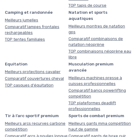
TOP tapis de course
Camping et randonnée
Natation et sports
aquatiques
Meilleurs jumelles
Meilleurs montres de natation
Comparatif lampes frontales
gps
rechargeables
Comparatif combinaisons de
TOP tentes familiales
natation néoprène
TOP combinaisons néoprène eau
libre
Equitation
Musculation premium
avancée
Meilleurs protections cavalier
Meilleurs machines presse à
Comparatif couvertures cheval
cuisses professionnelles
TOP casques d'équitation
Comparatif bancs powerlifting
compétition
TOP plateformes deadlift
professionnelles
Tir à l’arc sportif premium
Sports de combat premium
Meilleurs arcs recurves carbone
Meilleurs gants mma compétition
compétition
haut de gamme
Comparatif arcs à poulies longue
Comparatif gants de boxe cuir