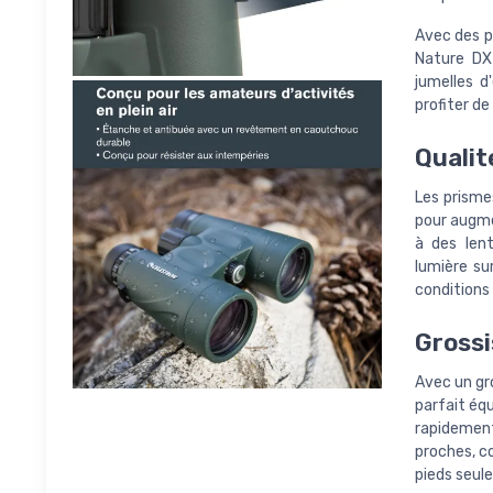
Avec des p
Nature DX
jumelles d
profiter de
Qualit
Les prisme
pour augme
à des len
lumière su
conditions 
Gross
Avec un gr
parfait équ
rapidement
proches, c
pieds seul