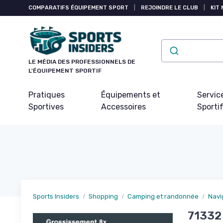
Panneau de gestion des cookies
COMPARATIFS ÉQUIPEMENT SPORT
|
REJOINDRE LE CLUB
|
KIT 
LE MÉDIA DES PROFESSIONNELS DE
L'ÉQUIPEMENT SPORTIF
Pratiques
Équipements et
Servic
Sportives
Accessoires
Sporti
Sports Insiders
Shopping
Camping et randonnée
Navi
71332 