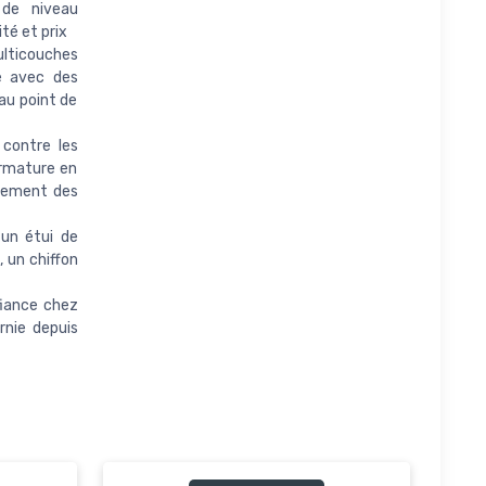
 de niveau
té et prix
lticouches
e avec des
au point de
contre les
armature en
nnement des
un étui de
 un chiffon
iance chez
rnie depuis