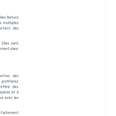
lles Nature
s multiples
ortent des
 Elles sont
lement dans
nettes des
 profiterez
référé des
repérer et à
ux avec les
rfaitement