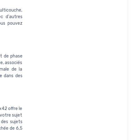
ulticouche,
c d'autres
vous pouvez
nt de phase
e, associés
male de la
me dans des
42 offre le
 votre sujet
 des sujets
chée de 6,5