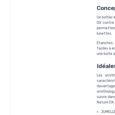
Concep
Un boîtier
DX contre 
permetten
lunettes.
Étanches, 
faciles à 
une boîte à
Idéale
Les ornit
caractéris
davantage
ornithologu
suivre dan
Nature DX.
JUMELLE