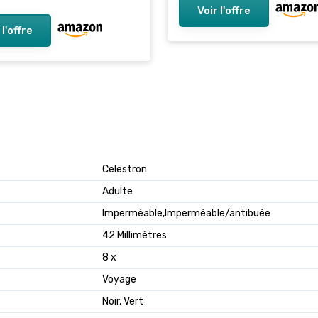
Voir l'offre
 l'offre
Celestron
Adulte
Imperméable,Imperméable/antibuée
42 Millimètres
8 x
Voyage
Noir, Vert