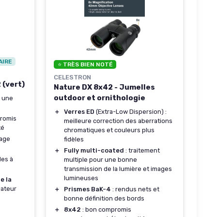
AIRE
⭐ TRÈS BIEN NOTÉ
CELESTRON
 (vert)
Nature DX 8x42 - Jumelles
outdoor et ornithologie
t une
＋
Verres ED
(Extra-Low Dispersion) :
promis
meilleure correction des aberrations
té
chromatiques et couleurs plus
age
fidèles
＋
Fully multi-coated
: traitement
iles à
multiple pour une bonne
transmission de la lumière et images
lumineuses
e la
mateur
＋
Prismes BaK-4
: rendus nets et
bonne définition des bords
＋
8x42
: bon compromis