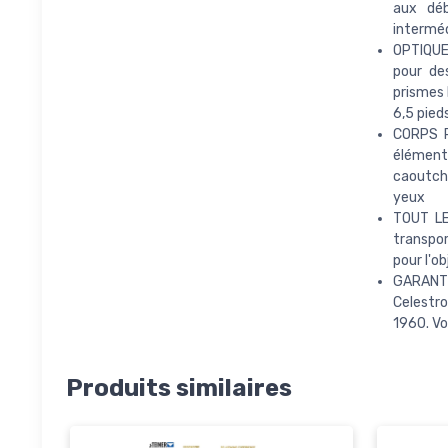
aux déb
interméd
OPTIQUE
pour de
prismes 
6,5 pied
CORPS R
éléments
caoutcho
yeux
TOUT LE
transpor
pour l'o
GARANTI
Celestro
1960. Vo
Produits similaires