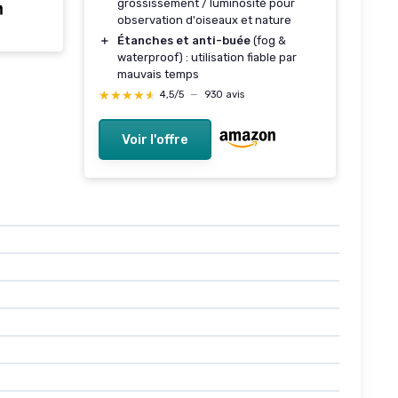
grossissement / luminosité pour
observation d'oiseaux et nature
＋
Étanches et anti-buée
(fog &
waterproof) : utilisation fiable par
mauvais temps
★★★★★
★★★★★
4,5/5
—
930 avis
Voir l'offre