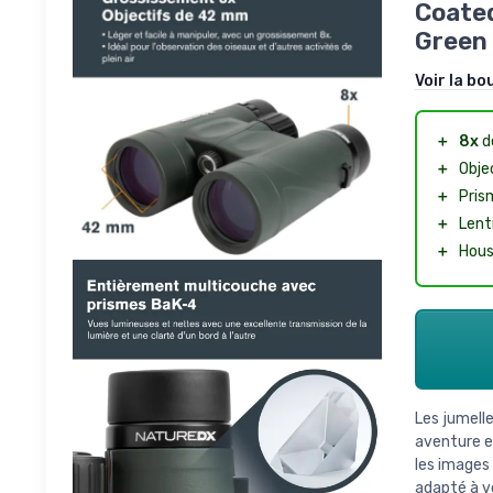
Coated
Green
Voir la bo
＋
8x
d
＋
Obje
＋
Pris
＋
Lent
＋
Hous
Les jumell
aventure en
les images 
adapté à v