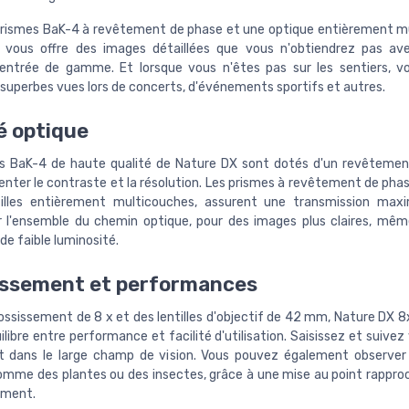
rismes BaK-4 à revêtement de phase et une optique entièrement m
 vous offre des images détaillées que vous n'obtiendrez pas ave
'entrée de gamme. Et lorsque vous n'êtes pas sur les sentiers, 
 superbes vues lors de concerts, d'événements sportifs et autres.
é optique
s BaK-4 de haute qualité de Nature DX sont dotés d'un revêteme
nter le contraste et la résolution. Les prismes à revêtement de phas
tilles entièrement multicouches, assurent une transmission maxi
r l'ensemble du chemin optique, pour des images plus claires, mê
de faible luminosité.
issement et performances
ossissement de 8 x et des lentilles d'objectif de 42 mm, Nature DX 8x
ilibre entre performance et facilité d'utilisation. Saisissez et suivez
 dans le large champ de vision. Vous pouvez également observer
omme des plantes ou des insectes, grâce à une mise au point rappro
ement.