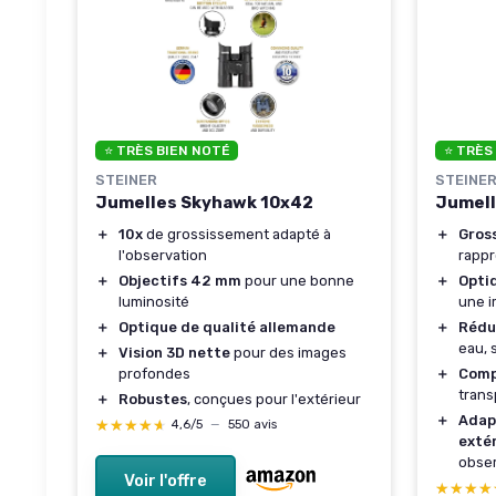
⭐ TRÈS BIEN NOTÉ
⭐ TRÈS
STEINER
STEINE
Jumelles Skyhawk 10x42
Jumell
＋
10x
de grossissement adapté à
＋
Gros
l'observation
rappr
＋
Objectifs 42 mm
pour une bonne
＋
Opti
luminosité
une i
＋
Optique de qualité allemande
＋
Rédu
eau, 
＋
Vision 3D nette
pour des images
profondes
＋
Comp
trans
＋
Robustes
, conçues pour l'extérieur
＋
Adap
★★★★★
★★★★★
4,6/5
—
550 avis
exté
obser
Voir l'offre
★★★★
★★★★