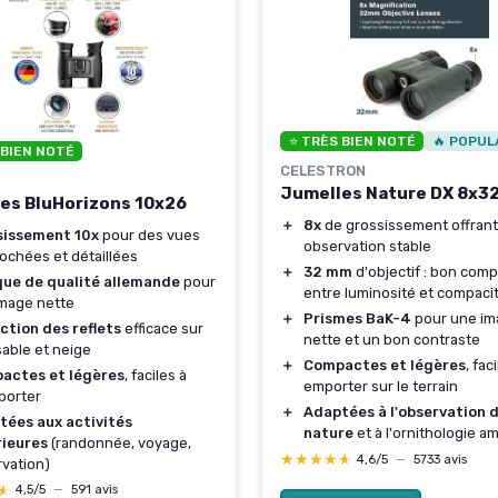
⭐ TRÈS BIEN NOTÉ
🔥 POPUL
 BIEN NOTÉ
CELESTRON
R
Jumelles Nature DX 8x32
es BluHorizons 10x26
＋
8x
de grossissement offran
sissement 10x
pour des vues
observation stable
ochées et détaillées
＋
32 mm
d'objectif : bon com
que de qualité allemande
pour
entre luminosité et compaci
mage nette
＋
Prismes BaK-4
pour une im
ction des reflets
efficace sur
nette et un bon contraste
sable et neige
＋
Compactes et légères
, fac
actes et légères
, faciles à
emporter sur le terrain
porter
＋
Adaptées à l'observation d
tées aux activités
nature
et à l'ornithologie a
rieures
(randonnée, voyage,
★★★★★
★★★★★
4,6/5
—
5733 avis
vation)
★
★
4,5/5
—
591 avis