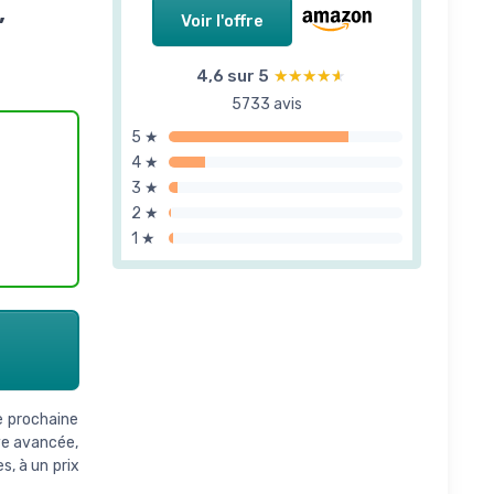
,
Voir l'offre
4,6 sur 5
★★★★★
★★★★★
5733 avis
5 ★
4 ★
3 ★
2 ★
1 ★
e prochaine
ive avancée,
s, à un prix