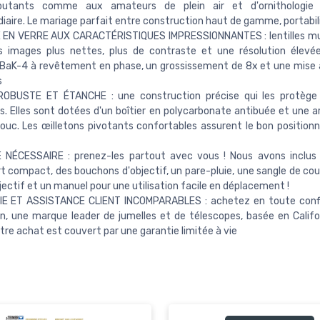
utants comme aux amateurs de plein air et d'ornithologie
iaire. Le mariage parfait entre construction haut de gamme, portabili
 EN VERRE AUX CARACTÉRISTIQUES IMPRESSIONNANTES : lentilles mu
s images plus nettes, plus de contraste et une résolution élevé
BaK-4 à revêtement en phase, un grossissement de 8x et une mise 
s
OBUSTE ET ÉTANCHE : une construction précise qui les protège 
. Elles sont dotées d'un boîtier en polycarbonate antibuée et une 
uc. Les œilletons pivotants confortables assurent le bon positio
 NÉCESSAIRE : prenez-les partout avec vous ! Nous avons inclus 
t compact, des bouchons d'objectif, un pare-pluie, une sangle de cou,
bjectif et un manuel pour une utilisation facile en déplacement !
E ET ASSISTANCE CLIENT INCOMPARABLES : achetez en toute conf
n, une marque leader de jumelles et de télescopes, basée en Califo
tre achat est couvert par une garantie limitée à vie