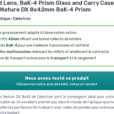
 Lens, BaK-4 Prism Glass and Carry Case
 Nature DX 8x42mm BaK-4 Prism
utique :
Celestron
e grossissement adapté à l'observation nature
ctifs
42mm
offrant une bonne collecte de lumière
mes
BaK-4
pour une meilleure transmission et netteté
illes
multicouches
réduisant les reflets et améliorant le contraste
se de transport incluse pour le
transport
et le rangement
Nous avons testé ce produit
Découvrez notre avis détaillé, notes et verdict
es Nature DX 8x42 de Celestron sont le compagnon idéal pour votr
 plein air. Un excellent premier pas dans le monde de l'optique sport
offertes par Nature DX rivalisent avec celles de jumelles plus onéreuse
otre budget.