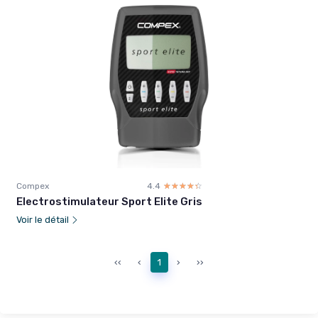
Compex
4.4
☆☆☆☆☆
★★★★★
Electrostimulateur Sport Elite Gris
Voir le détail
‹‹
‹
1
›
››