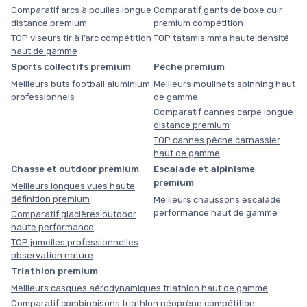
Comparatif arcs à poulies longue
Comparatif gants de boxe cuir
distance premium
premium compétition
TOP viseurs tir à l’arc compétition
TOP tatamis mma haute densité
haut de gamme
Sports collectifs premium
Pêche premium
Meilleurs buts football aluminium
Meilleurs moulinets spinning haut
professionnels
de gamme
Comparatif cannes carpe longue
distance premium
TOP cannes pêche carnassier
haut de gamme
Chasse et outdoor premium
Escalade et alpinisme
premium
Meilleurs longues vues haute
définition premium
Meilleurs chaussons escalade
performance haut de gamme
Comparatif glacières outdoor
haute performance
TOP jumelles professionnelles
observation nature
Triathlon premium
Meilleurs casques aérodynamiques triathlon haut de gamme
Comparatif combinaisons triathlon néoprène compétition