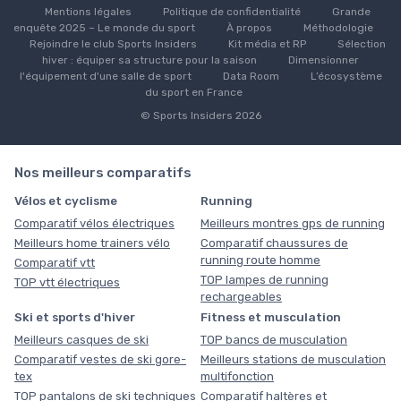
Mentions légales
Politique de confidentialité
Grande
enquête 2025 – Le monde du sport
À propos
Méthodologie
Rejoindre le club Sports Insiders
Kit média et RP
Sélection
hiver : équiper sa structure pour la saison
Dimensionner
l'équipement d'une salle de sport
Data Room
L’écosystème
du sport en France
© Sports Insiders 2026
Nos meilleurs comparatifs
Vélos et cyclisme
Running
Comparatif vélos électriques
Meilleurs montres gps de running
Meilleurs home trainers vélo
Comparatif chaussures de
running route homme
Comparatif vtt
TOP lampes de running
TOP vtt électriques
rechargeables
Ski et sports d'hiver
Fitness et musculation
Meilleurs casques de ski
TOP bancs de musculation
Comparatif vestes de ski gore-
Meilleurs stations de musculation
tex
multifonction
TOP pantalons de ski techniques
Comparatif haltères et