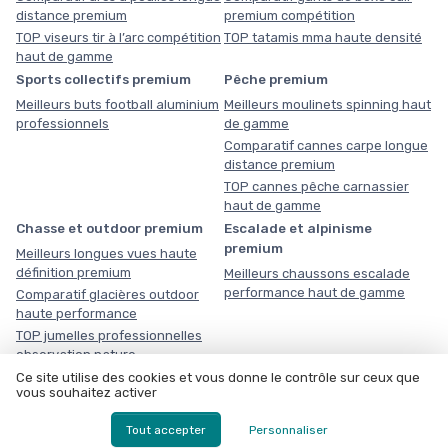
distance premium
premium compétition
TOP viseurs tir à l’arc compétition
TOP tatamis mma haute densité
haut de gamme
Sports collectifs premium
Pêche premium
Meilleurs buts football aluminium
Meilleurs moulinets spinning haut
professionnels
de gamme
Comparatif cannes carpe longue
distance premium
TOP cannes pêche carnassier
haut de gamme
Chasse et outdoor premium
Escalade et alpinisme
premium
Meilleurs longues vues haute
définition premium
Meilleurs chaussons escalade
performance haut de gamme
Comparatif glacières outdoor
haute performance
TOP jumelles professionnelles
observation nature
Triathlon premium
Ce site utilise des cookies et vous donne le contrôle sur ceux que
vous souhaitez activer
Meilleurs casques aérodynamiques triathlon haut de gamme
Comparatif combinaisons triathlon néoprène compétition
Tout accepter
Personnaliser