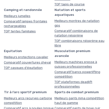
TOP tapis de course
Camping et randonnée
Natation et sports
aquatiques
Meilleurs jumelles
Meilleurs montres de natation
Comparatif lampes frontales
gps
rechargeables
Comparatif combinaisons de
TOP tentes familiales
natation néoprène
TOP combinaisons néoprène eau
libre
Equitation
Musculation premium
avancée
Meilleurs protections cavalier
Meilleurs machines presse à
Comparatif couvertures cheval
cuisses professionnelles
TOP casques d'équitation
Comparatif bancs powerlifting
compétition
TOP plateformes deadlift
professionnelles
Tir à l’arc sportif premium
Sports de combat premium
Meilleurs arcs recurves carbone
Meilleurs gants mma compétition
compétition
haut de gamme
Comparatif arcs à poulies longue
Comparatif gants de boxe cuir