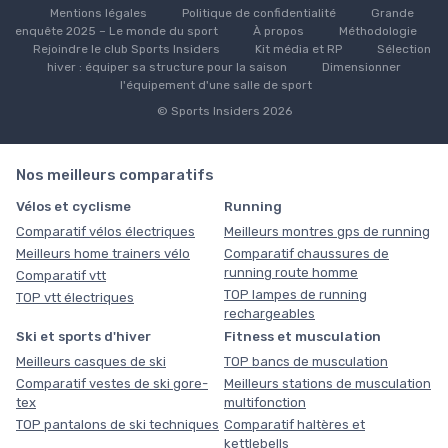
Mentions légales
Politique de confidentialité
Grande
enquête 2025 – Le monde du sport
À propos
Méthodologie
Rejoindre le club Sports Insiders
Kit média et RP
Sélection
hiver : équiper sa structure pour la saison
Dimensionner
l'équipement d'une salle de sport
© Sports Insiders 2026
Nos meilleurs comparatifs
Vélos et cyclisme
Running
Comparatif vélos électriques
Meilleurs montres gps de running
Meilleurs home trainers vélo
Comparatif chaussures de
running route homme
Comparatif vtt
TOP lampes de running
TOP vtt électriques
rechargeables
Ski et sports d'hiver
Fitness et musculation
Meilleurs casques de ski
TOP bancs de musculation
Comparatif vestes de ski gore-
Meilleurs stations de musculation
tex
multifonction
TOP pantalons de ski techniques
Comparatif haltères et
kettlebells