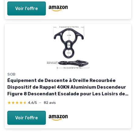
Voir l'offre
SOB
Équipement de Descente à Oreille Recourbée
Dispositif de Rappel 40KN Aluminium Descendeur
Figure 8 Descendant Escalade pour Les Loisirs de
Plein Air Appliquer Cordes 8–13 mm
★★★★★
★★★★★
4,6/5
—
82 avis
Voir l'offre