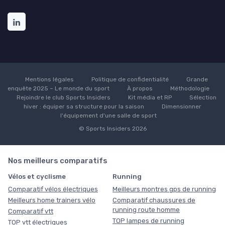
Mentions légales
Politique de confidentialité
Grande
enquête 2025 – Le monde du sport
À propos
Méthodologie
Rejoindre le club Sports Insiders
Kit média et RP
Sélection
hiver : équiper sa structure pour la saison
Dimensionner
l'équipement d'une salle de sport
© Sports Insiders 2026
Nos meilleurs comparatifs
Vélos et cyclisme
Running
Comparatif vélos électriques
Meilleurs montres gps de running
Meilleurs home trainers vélo
Comparatif chaussures de
running route homme
Comparatif vtt
TOP lampes de running
TOP vtt électriques