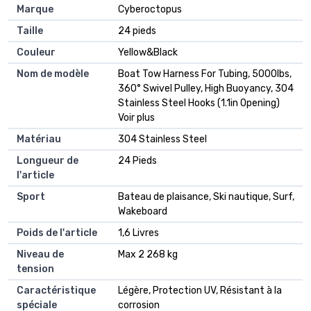
Marque
Cyberoctopus
Taille
24 pieds
Couleur
Yellow&Black
Nom de modèle
Boat Tow Harness For Tubing, 5000lbs,
360° Swivel Pulley, High Buoyancy, 304
Stainless Steel Hooks (1.1in Opening)
Voir plus
Matériau
304 Stainless Steel
Longueur de
24 Pieds
l'article
Sport
Bateau de plaisance, Ski nautique, Surf,
Wakeboard
Poids de l'article
1,6 Livres
Niveau de
Max 2 268 kg
tension
Caractéristique
Légère, Protection UV, Résistant à la
spéciale
corrosion