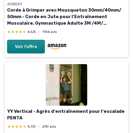
AONEKY
Corde à Grimper avec Mousqueton 30mm/40mm/
50mm - Corde en Jute pour l'Entraînement
Musculaire, Gymnastique Adulte 3M /4M/
5,5M/6M/ 7,5M/9M 40mm 3M
★★★★★
★★★★★
4,5/5
—
1146 avis
Voir l'offre
YY Vertical - Agrès d'entraînement pour l'escalade
PENTA
★★★★★
★★★★★
4,7/5
—
290 avis