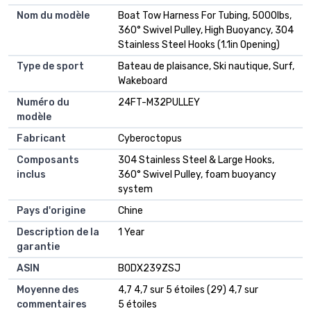
Nom du modèle
Boat Tow Harness For Tubing, 5000lbs,
360° Swivel Pulley, High Buoyancy, 304
Stainless Steel Hooks (1.1in Opening)
Type de sport
Bateau de plaisance, Ski nautique, Surf,
Wakeboard
Numéro du
24FT-M32PULLEY
modèle
Fabricant
Cyberoctopus
Composants
304 Stainless Steel & Large Hooks,
inclus
360° Swivel Pulley, foam buoyancy
system
Pays d'origine
Chine
Description de la
1 Year
garantie
ASIN
B0DX239ZSJ
Moyenne des
4,7 4,7 sur 5 étoiles (29) 4,7 sur
commentaires
5 étoiles