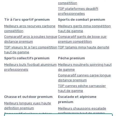
compétition
TOP plateformes deadlift
professionnelles
Tir à l’arc sportif premium
Sports de combat premium
Meilleurs arcs recurves carbone
Meilleurs gants mma compétition
compétition
haut de gamme
Comparatif arcs à poulies longue
Comparatif gants de boxe cuir
distance premium
premium compétition
TOP viseurs tir à l’arc compétition
TOP tatamis mma haute densité
haut de gamme
Sports collectifs premium
Pêche premium
Meilleurs buts football aluminium
Meilleurs moulinets spinning haut
professionnels
de gamme
Comparatif cannes carpe longue
distance premium
TOP cannes pêche carnassier
haut de gamme
Chasse et outdoor premium
Escalade et alpinisme
premium
Meilleurs longues vues haute
définition premium
Meilleurs chaussons escalade
performance haut de gamme
Comparatif glacières outdoor