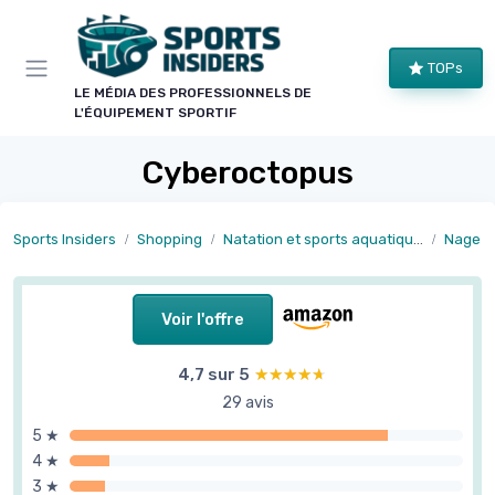
Panneau de gestion des cookies
TOPs
LE MÉDIA DES PROFESSIONNELS DE
L'ÉQUIPEMENT SPORTIF
Cyberoctopus
Sports Insiders
Shopping
Natation et sports aquatiques
Nage en
Voir l'offre
4,7 sur 5
★★★★★
★★★★★
29 avis
5 ★
4 ★
3 ★