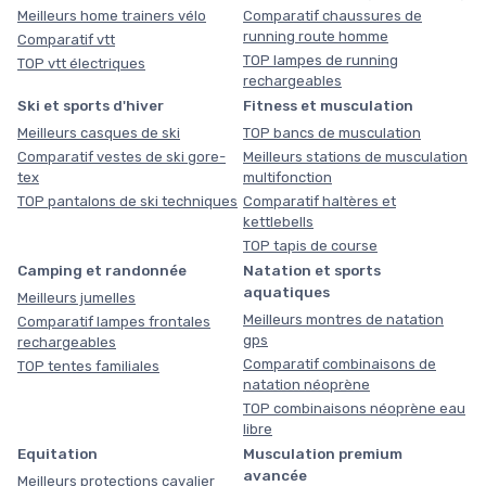
Meilleurs home trainers vélo
Comparatif chaussures de
running route homme
Comparatif vtt
TOP lampes de running
TOP vtt électriques
rechargeables
Ski et sports d'hiver
Fitness et musculation
Meilleurs casques de ski
TOP bancs de musculation
Comparatif vestes de ski gore-
Meilleurs stations de musculation
tex
multifonction
TOP pantalons de ski techniques
Comparatif haltères et
kettlebells
TOP tapis de course
Camping et randonnée
Natation et sports
aquatiques
Meilleurs jumelles
Meilleurs montres de natation
Comparatif lampes frontales
gps
rechargeables
Comparatif combinaisons de
TOP tentes familiales
natation néoprène
TOP combinaisons néoprène eau
libre
Equitation
Musculation premium
avancée
Meilleurs protections cavalier