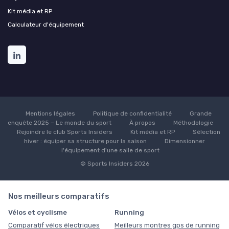
Kit média et RP
Calculateur d'équipement
Mentions légales
Politique de confidentialité
Grande
enquête 2025 – Le monde du sport
À propos
Méthodologie
Rejoindre le club Sports Insiders
Kit média et RP
Sélection
hiver : équiper sa structure pour la saison
Dimensionner
l'équipement d'une salle de sport
© Sports Insiders 2026
Nos meilleurs comparatifs
Vélos et cyclisme
Running
Comparatif vélos électriques
Meilleurs montres gps de running