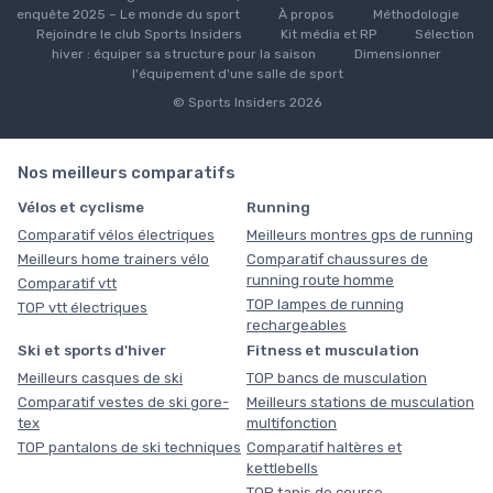
enquête 2025 – Le monde du sport
À propos
Méthodologie
Rejoindre le club Sports Insiders
Kit média et RP
Sélection
hiver : équiper sa structure pour la saison
Dimensionner
l'équipement d'une salle de sport
© Sports Insiders 2026
Nos meilleurs comparatifs
Vélos et cyclisme
Running
Comparatif vélos électriques
Meilleurs montres gps de running
Meilleurs home trainers vélo
Comparatif chaussures de
running route homme
Comparatif vtt
TOP lampes de running
TOP vtt électriques
rechargeables
Ski et sports d'hiver
Fitness et musculation
Meilleurs casques de ski
TOP bancs de musculation
Comparatif vestes de ski gore-
Meilleurs stations de musculation
tex
multifonction
TOP pantalons de ski techniques
Comparatif haltères et
kettlebells
TOP tapis de course