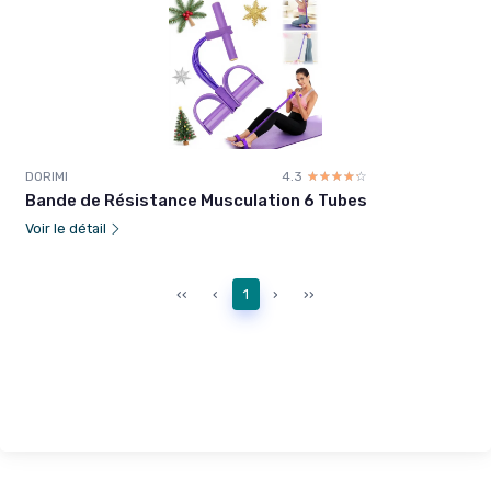
DORIMI
4.3
☆☆☆☆☆
★★★★★
Bande de Résistance Musculation 6 Tubes
Voir le détail
‹‹
‹
1
›
››