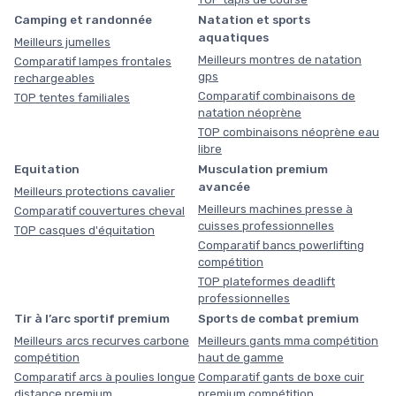
Camping et randonnée
Natation et sports
aquatiques
Meilleurs jumelles
Meilleurs montres de natation
Comparatif lampes frontales
gps
rechargeables
Comparatif combinaisons de
TOP tentes familiales
natation néoprène
TOP combinaisons néoprène eau
libre
Equitation
Musculation premium
avancée
Meilleurs protections cavalier
Meilleurs machines presse à
Comparatif couvertures cheval
cuisses professionnelles
TOP casques d'équitation
Comparatif bancs powerlifting
compétition
TOP plateformes deadlift
professionnelles
Tir à l’arc sportif premium
Sports de combat premium
Meilleurs arcs recurves carbone
Meilleurs gants mma compétition
compétition
haut de gamme
Comparatif arcs à poulies longue
Comparatif gants de boxe cuir
distance premium
premium compétition