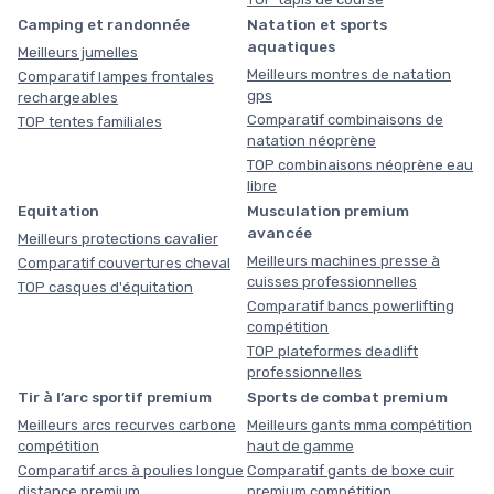
Camping et randonnée
Natation et sports
aquatiques
Meilleurs jumelles
Meilleurs montres de natation
Comparatif lampes frontales
gps
rechargeables
Comparatif combinaisons de
TOP tentes familiales
natation néoprène
TOP combinaisons néoprène eau
libre
Equitation
Musculation premium
avancée
Meilleurs protections cavalier
Meilleurs machines presse à
Comparatif couvertures cheval
cuisses professionnelles
TOP casques d'équitation
Comparatif bancs powerlifting
compétition
TOP plateformes deadlift
professionnelles
Tir à l’arc sportif premium
Sports de combat premium
Meilleurs arcs recurves carbone
Meilleurs gants mma compétition
compétition
haut de gamme
Comparatif arcs à poulies longue
Comparatif gants de boxe cuir
distance premium
premium compétition