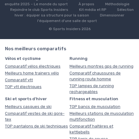
enquête 2025 – Le monde du sport
À propos
Méthodologie
Rejoindre le club Sports Insiders
Kit média et RP
Sélection
hiver : équiper sa structure pour la saison
Dimensionner
l'équipement d'une salle de sport
© Sports Insiders 2026
Nos meilleurs comparatifs
Vélos et cyclisme
Running
Comparatif vélos électriques
Meilleurs montres gps de running
Meilleurs home trainers vélo
Comparatif chaussures de
running route homme
Comparatif vtt
TOP lampes de running
TOP vtt électriques
rechargeables
Ski et sports d'hiver
Fitness et musculation
Meilleurs casques de ski
TOP bancs de musculation
Comparatif vestes de ski gore-
Meilleurs stations de musculation
tex
multifonction
TOP pantalons de ski techniques
Comparatif haltères et
kettlebells
TOP tapis de course