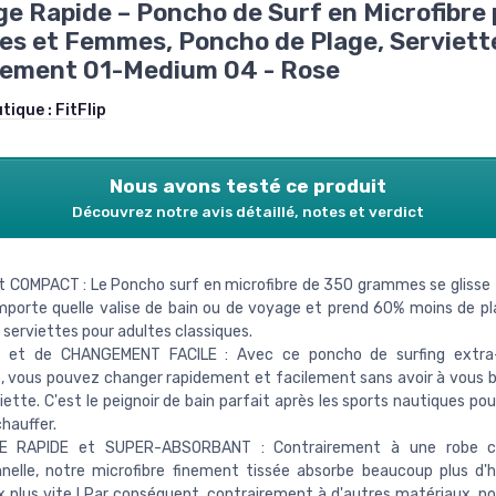
e Rapide – Poncho de Surf en Microfibre
 et Femmes, Poncho de Plage, Serviett
ement 01-Medium 04 - Rose
utique :
FitFlip
Nous avons testé ce produit
Découvrez notre avis détaillé, notes et verdict
 COMPACT : Le Poncho surf en microfibre de 350 grammes se glisse
mporte quelle valise de bain ou de voyage et prend 60% moins de pl
serviettes pour adultes classiques.
 et de CHANGEMENT FACILE : Avec ce poncho de surfing extra
 vous pouvez changer rapidement et facilement sans avoir à vous 
iette. C'est le peignoir de bain parfait après les sports nautiques po
chauffer.
E RAPIDE et SUPER-ABSORBANT : Contrairement à une robe c
nnelle, notre microfibre finement tissée absorbe beaucoup plus d'
 plus vite ! Par conséquent, contrairement à d'autres matériaux, n