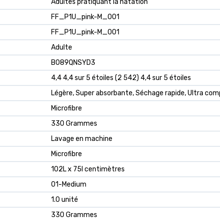
Adultes pratiquant la natation
FF_P1U_pink-M_001
FF_P1U_pink-M_001
Adulte
B089QNSYD3
4,4 4,4 sur 5 étoiles (2 542) 4,4 sur 5 étoiles
Légère, Super absorbante, Séchage rapide, Ultra co
Microfibre
330 Grammes
Lavage en machine
Microfibre
102L x 75l centimètres
01-Medium
1.0 unité
330 Grammes