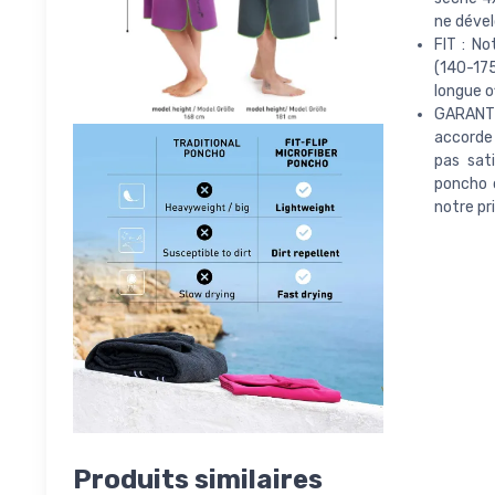
ne dével
FIT : No
(140-175
longue o
GARANTI
accorde 
pas sat
poncho o
notre pr
Produits similaires