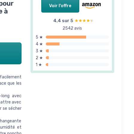
 pour
Voir l'offre
e à
4,4 sur 5
★★★★★
★★★★★
2542 avis
5 ★
4 ★
3 ★
2 ★
1 ★
 facilement
ace que les
-long avec
battre avec
ur se sécher
hangeante
humidité et
otre poncho