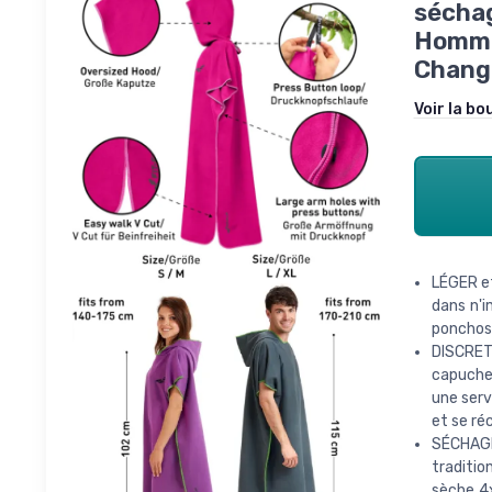
séchag
Hommes
Chang
Voir la bo
LÉGER et
dans n'i
ponchos 
DISCRET
capuche,
une serv
et se ré
SÉCHAG
traditio
sèche 4x