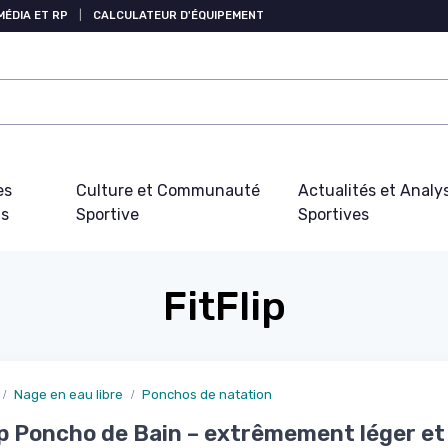
MÉDIA ET RP
|
CALCULATEUR D'ÉQUIPEMENT
es
Culture et Communauté
Actualités et Analy
fs
Sportive
Sportives
FitFlip
Nage en eau libre
Ponchos de natation
ip Poncho de Bain – extrêmement léger et