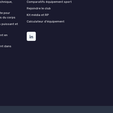
echnique,
Comparatifs équipement sport
Rejoindre le club
te pour
Kit média et RP
ds du corps
Calculateur d'équipement
s puissant et
ant en
ant dans