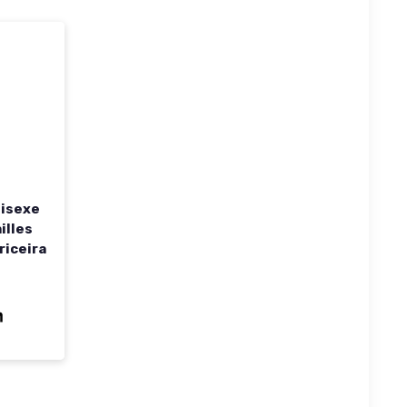
nisexe
illes
riceira