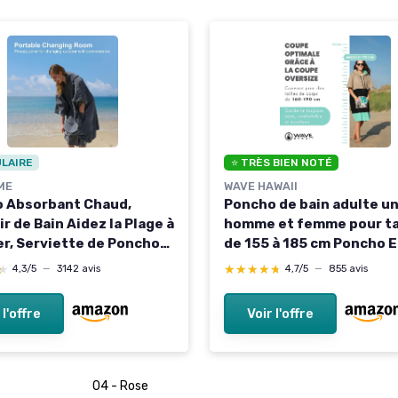
ULAIRE
⭐ TRÈS BIEN NOTÉ
ME
WAVE HAWAII
 Absorbant Chaud,
Poncho de bain adulte u
r de Bain Aidez la Plage à
homme et femme pour ta
r, Serviette de Poncho
de 155 à 185 cm Poncho E
oche et Capuche, Poncho
★
★
★★★★★
★★★★★
4,3/5
—
3142 avis
4,7/5
—
855 avis
our Adulte Femme
Natation Surf Plages
 l'offre
Voir l'offre
 Sauna Noir Medium
04 - Rose