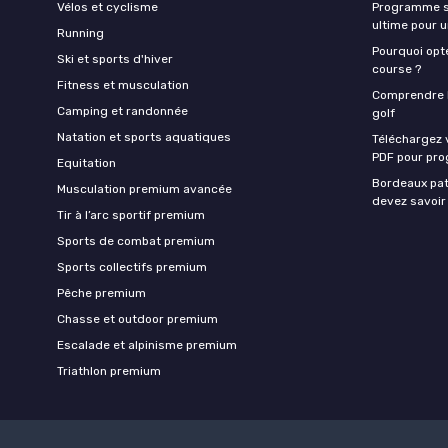
Vélos et cyclisme
Programme sa
ultime pour 
Running
Pourquoi opte
Ski et sports d'hiver
course ?
Fitness et musculation
Comprendre la
Camping et randonnée
golf
Natation et sports aquatiques
Téléchargez 
PDF pour pro
Equitation
Bordeaux pat
Musculation premium avancée
devez savoir
Tir à l’arc sportif premium
Sports de combat premium
Sports collectifs premium
Pêche premium
Chasse et outdoor premium
Escalade et alpinisme premium
Triathlon premium