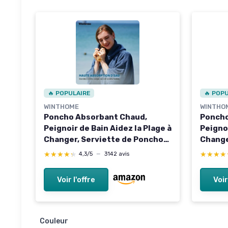
🔥 POPULAIRE
🔥 POP
WINTHOME
WINTHO
Poncho Absorbant Chaud,
Poncho
Peignoir de Bain Aidez la Plage à
Peignoi
Changer, Serviette de Poncho
Change
avec Poche et Capuche, Poncho
avec P
★★★★★
★★★★★
★★★★
★★★★
4,3/5
—
3142 avis
Surf pour Adulte Femme
Surf p
Homme Natation Surf Plages
Homme 
Voir l'offre
Voir
Douche Sauna Bleu Medium
Douche
Couleur