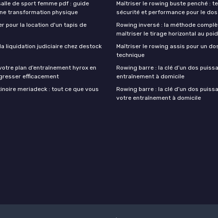
lle de sport femme pdf : guide
Maîtriser le rowing buste penché : t
une transformation physique
sécurité et performance pour le dos
r pour la location d'un tapis de
Rowing inversé : la méthode complè
maîtriser le tirage horizontal au poi
 liquidation judiciaire chez destock
Maîtriser le rowing assis pour un do
technique
votre plan d’entraînement hyrox en
Rowing barre : la clé d’un dos puiss
gresser efficacement
entraînement à domicile
inoire meriadeck : tout ce que vous
Rowing barre : la clé d’un dos puiss
votre entraînement à domicile