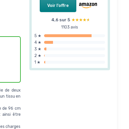
Voir l'offre
4,6 sur 5
★★★★★
★★★★★
1103 avis
5 ★
4 ★
3 ★
2 ★
1 ★
ée de deux
un tissu en
e de 96 cm
 ainsi être
des charges