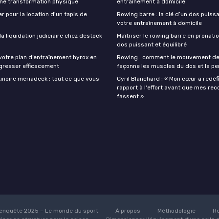
une transformation physique
entraînement à domicile
r pour la location d'un tapis de
Rowing barre : la clé d’un dos puiss
votre entraînement à domicile
 liquidation judiciaire chez destock
Maîtriser le rowing barre en pronati
dos puissant et équilibré
votre plan d’entraînement hyrox en
Rowing : comment le mouvement de
gresser efficacement
façonne les muscles du dos et la p
inoire meriadeck : tout ce que vous
Cyril Blanchard : « Mon cœur a redéf
rapport à l'effort avant que mes rec
fassent »
enquête 2025 – Le monde du sport
À propos
Méthodologie
Re