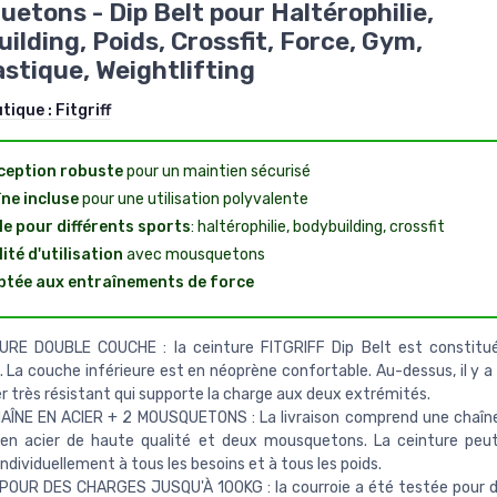
etons - Dip Belt pour Haltérophilie,
ilding, Poids, Crossfit, Force, Gym,
tique, Weightlifting
utique :
Fitgriff
ception robuste
pour un maintien sécurisé
ne incluse
pour une utilisation polyvalente
le pour différents sports
: haltérophilie, bodybuilding, crossfit
lité d'utilisation
avec mousquetons
tée aux entraînements de force
RE DOUBLE COUCHE : la ceinture FITGRIFF Dip Belt est constitu
 La couche inférieure est en néoprène confortable. Au-dessus, il y a 
r très résistant qui supporte la charge aux deux extrémités.
AÎNE EN ACIER + 2 MOUSQUETONS : La livraison comprend une chaîn
 en acier de haute qualité et deux mousquetons. La ceinture peut
individuellement à tous les besoins et à tous les poids.
POUR DES CHARGES JUSQU'À 100KG : la courroie a été testée pour 