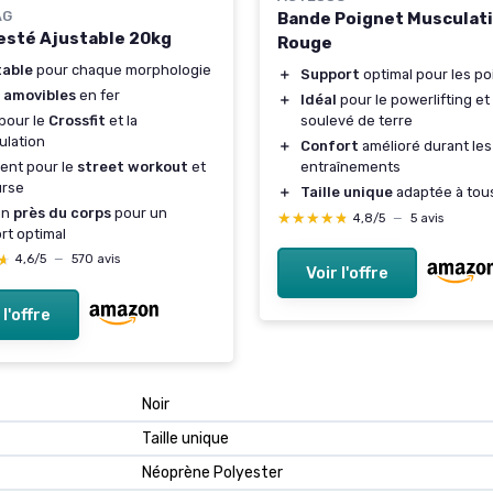
AG
Bande Poignet Musculat
Lesté Ajustable 20kg
Rouge
table
pour chaque morphologie
＋
Support
optimal pour les po
s
amovibles
en fer
＋
Idéal
pour le powerlifting et 
 pour le
Crossfit
et la
soulevé de terre
ulation
＋
Confort
amélioré durant les
ent pour le
street workout
et
entraînements
urse
＋
Taille unique
adaptée à tou
gn
près du corps
pour un
★★★★★
★★★★★
4,8/5
—
5 avis
rt optimal
★
★
4,6/5
—
570 avis
Voir l'offre
 l'offre
‎Noir
‎Taille unique
‎Néoprène Polyester