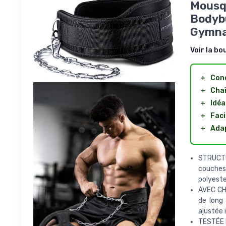
Mousqu
Bodybu
Gymnas
Voir la bo
＋
Con
＋
Chaî
＋
Idéa
＋
Faci
＋
Adap
STRUCTU
couches.
polyeste
AVEC CH
de long
ajustée 
TESTÉE 