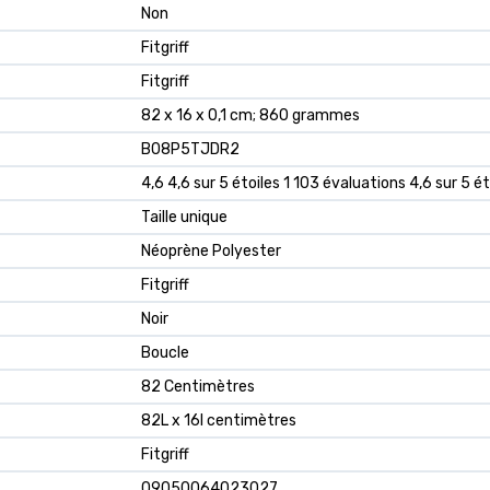
‎Non
‎Fitgriff
‎Fitgriff
‎82 x 16 x 0,1 cm; 860 grammes
‎B08P5TJDR2
4,6 4,6 sur 5 étoiles 1 103 évaluations 4,6 sur 5 ét
Taille unique
Néoprène Polyester
Fitgriff
Noir
Boucle
82 Centimètres
82L x 16l centimètres
Fitgriff
09050064023027