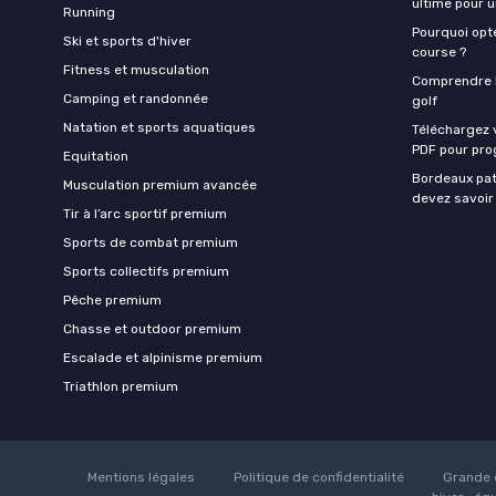
ultime pour 
Running
Pourquoi opte
Ski et sports d'hiver
course ?
Fitness et musculation
Comprendre la
Camping et randonnée
golf
Natation et sports aquatiques
Téléchargez 
PDF pour pro
Equitation
Bordeaux pat
Musculation premium avancée
devez savoir
Tir à l’arc sportif premium
Sports de combat premium
Sports collectifs premium
Pêche premium
Chasse et outdoor premium
Escalade et alpinisme premium
Triathlon premium
Mentions légales
Politique de confidentialité
Grande 