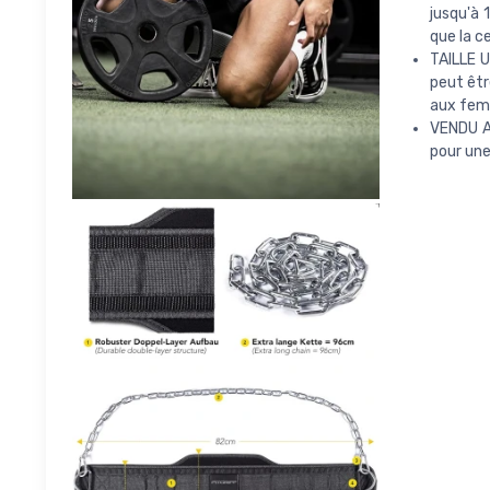
jusqu'à 
que la c
TAILLE U
peut êtr
aux fem
VENDU A
pour une 