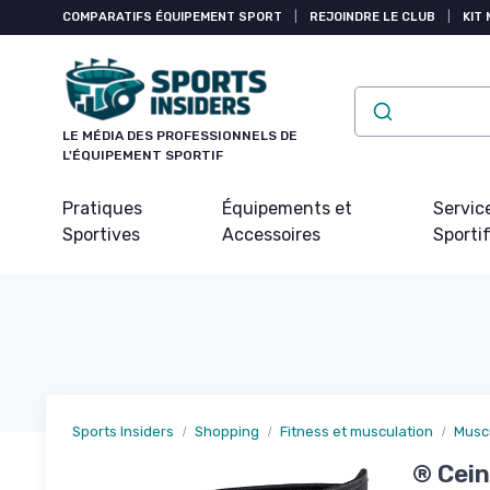
Panneau de gestion des cookies
COMPARATIFS ÉQUIPEMENT SPORT
|
REJOINDRE LE CLUB
|
KIT 
LE MÉDIA DES PROFESSIONNELS DE
L'ÉQUIPEMENT SPORTIF
Pratiques
Équipements et
Servic
Sportives
Accessoires
Sporti
Sports Insiders
Shopping
Fitness et musculation
Musc
® Cein