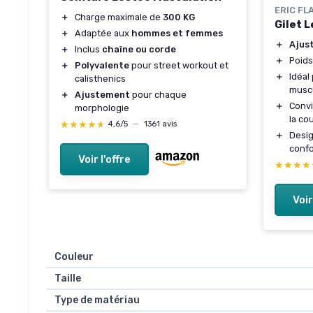
ERIC FL
＋
Charge maximale de
300 KG
Gilet 
＋
Adaptée aux
hommes et femmes
＋
Ajus
＋
Inclus
chaîne ou corde
＋
Poid
＋
Polyvalente
pour street workout et
＋
Idéal
calisthenics
musc
＋
Ajustement
pour chaque
＋
Convi
morphologie
la co
★★★★★
★★★★★
4,6/5
—
1361 avis
＋
Desi
confo
Voir l'offre
★★★★
★★★★
Voir
Couleur
Taille
Type de matériau