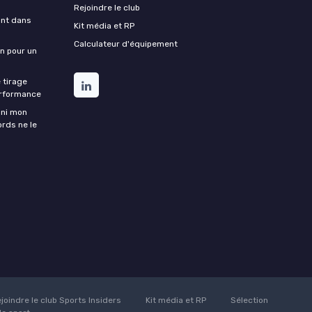
Rejoindre le club
ant dans
Kit média et RP
Calculateur d'équipement
on pour un
 tirage
erformance
ini mon
ords ne le
joindre le club Sports Insiders
Kit média et RP
Sélection