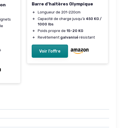
Barre d'haltères Olympique
ion
＋
Longueur de 201-220cm
＋
Capacité de charge jusqu'à
450 KG /
ignets
1000 lbs
le
＋
Poids propre de
15-20 KG
＋
Revêtement
galvanisé
résistant
s
Voir l'offre