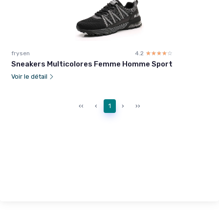
frysen
4.2
☆☆☆☆☆
★★★★★
Sneakers Multicolores Femme Homme Sport
Voir le détail
‹‹
‹
1
›
››