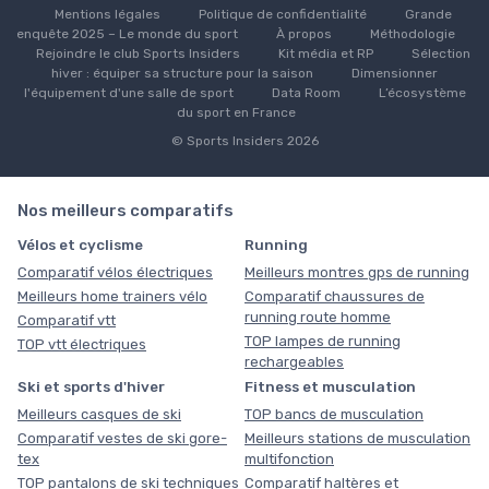
Mentions légales
Politique de confidentialité
Grande
enquête 2025 – Le monde du sport
À propos
Méthodologie
Rejoindre le club Sports Insiders
Kit média et RP
Sélection
hiver : équiper sa structure pour la saison
Dimensionner
l'équipement d'une salle de sport
Data Room
L’écosystème
du sport en France
© Sports Insiders 2026
Nos meilleurs comparatifs
Vélos et cyclisme
Running
Comparatif vélos électriques
Meilleurs montres gps de running
Meilleurs home trainers vélo
Comparatif chaussures de
running route homme
Comparatif vtt
TOP lampes de running
TOP vtt électriques
rechargeables
Ski et sports d'hiver
Fitness et musculation
Meilleurs casques de ski
TOP bancs de musculation
Comparatif vestes de ski gore-
Meilleurs stations de musculation
tex
multifonction
TOP pantalons de ski techniques
Comparatif haltères et