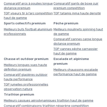
Comparatif arcs à poulies longue
Comparatif gants de boxe cuir
distance premium
premium compétition
TOP viseurs tir à l’arc compétition
TOP tatamis mma haute densité
haut de gamme
Sports collectifs premium
Pêche premium
Meilleurs buts football aluminium
Meilleurs moulinets spinning haut
professionnels
de gamme
Comparatif cannes carpe longue
distance premium
TOP cannes pêche carnassier
haut de gamme
Chasse et outdoor premium
Escalade et alpinisme
premium
Meilleurs longues vues haute
définition premium
Meilleurs chaussons escalade
performance haut de gamme
Comparatif glacières outdoor
haute performance
TOP jumelles professionnelles
observation nature
Triathlon premium
Meilleurs casques aérodynamiques triathlon haut de gamme
Comparatif combinaisons triathlon néoprène compétition