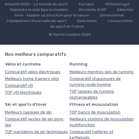
enquête 2025 – Le monde du sport
À propos
Méthodologie
Rejoindre le club Sports Insiders
Kit média et RP
Sélection
hiver : équiper sa structure pour la saison
Dimensionner
l'équipement d'une salle de sport
Data Room
L’écosystème
du sport en France
© Sports Insiders 2026
Nos meilleurs comparatifs
Vélos et cyclisme
Running
Comparatif vélos électriques
Meilleurs montres gps de running
Meilleurs home trainers vélo
Comparatif chaussures de
running route homme
Comparatif vtt
TOP lampes de running
TOP vtt électriques
rechargeables
Ski et sports d'hiver
Fitness et musculation
Meilleurs casques de ski
TOP bancs de musculation
Comparatif vestes de ski gore-
Meilleurs stations de musculation
tex
multifonction
TOP pantalons de ski techniques
Comparatif haltères et
kettlebells