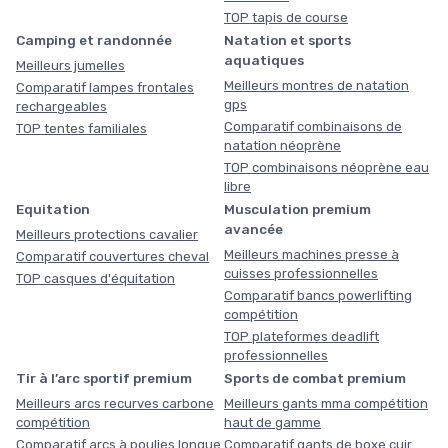
TOP tapis de course
Camping et randonnée
Natation et sports
aquatiques
Meilleurs jumelles
Meilleurs montres de natation
Comparatif lampes frontales
gps
rechargeables
Comparatif combinaisons de
TOP tentes familiales
natation néoprène
TOP combinaisons néoprène eau
libre
Equitation
Musculation premium
avancée
Meilleurs protections cavalier
Meilleurs machines presse à
Comparatif couvertures cheval
cuisses professionnelles
TOP casques d'équitation
Comparatif bancs powerlifting
compétition
TOP plateformes deadlift
professionnelles
Tir à l’arc sportif premium
Sports de combat premium
Meilleurs arcs recurves carbone
Meilleurs gants mma compétition
compétition
haut de gamme
Comparatif arcs à poulies longue
Comparatif gants de boxe cuir