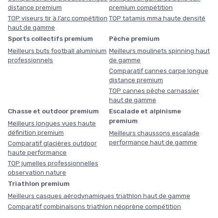
distance premium
premium compétition
TOP viseurs tir à l’arc compétition
TOP tatamis mma haute densité
haut de gamme
Sports collectifs premium
Pêche premium
Meilleurs buts football aluminium
Meilleurs moulinets spinning haut
professionnels
de gamme
Comparatif cannes carpe longue
distance premium
TOP cannes pêche carnassier
haut de gamme
Chasse et outdoor premium
Escalade et alpinisme
premium
Meilleurs longues vues haute
définition premium
Meilleurs chaussons escalade
performance haut de gamme
Comparatif glacières outdoor
haute performance
TOP jumelles professionnelles
observation nature
Triathlon premium
Meilleurs casques aérodynamiques triathlon haut de gamme
Comparatif combinaisons triathlon néoprène compétition