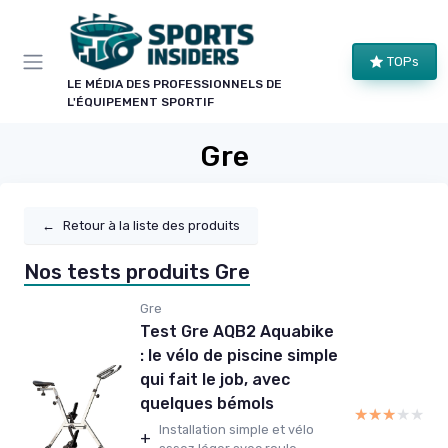
Panneau de gestion des cookies
TOPs
LE MÉDIA DES PROFESSIONNELS DE
L'ÉQUIPEMENT SPORTIF
Gre
←
Retour à la liste des produits
Nos tests produits Gre
Gre
Test Gre AQB2 Aquabike
: le vélo de piscine simple
qui fait le job, avec
quelques bémols
★★★★★
★★★★★
Installation simple et vélo
+