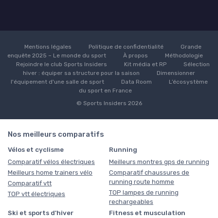
Mentions légales
Politique de confidentialité
Grande
enquête 2025 – Le monde du sport
À propos
Méthodologie
Rejoindre le club Sports Insiders
Kit média et RP
Sélection
hiver : équiper sa structure pour la saison
Dimensionner
l'équipement d'une salle de sport
Data Room
L’écosystème
du sport en France
© Sports Insiders 2026
Nos meilleurs comparatifs
Vélos et cyclisme
Running
Comparatif vélos électriques
Meilleurs montres gps de running
Meilleurs home trainers vélo
Comparatif chaussures de
running route homme
Comparatif vtt
TOP lampes de running
TOP vtt électriques
rechargeables
Ski et sports d'hiver
Fitness et musculation