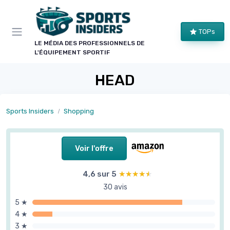
Panneau de gestion des cookies
TOPs
LE MÉDIA DES PROFESSIONNELS DE
L'ÉQUIPEMENT SPORTIF
HEAD
Sports Insiders
Shopping
Voir l'offre
4,6 sur 5
★★★★★
★★★★★
30 avis
5 ★
4 ★
3 ★