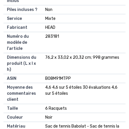
inclus
Piles incluses ?
‎Non
Service
‎Mixte
Fabricant
‎HEAD
Numéro du
‎283181
modèle de
l'article
Dimensions du
‎76,2 x 33,02 x 20,32 cm; 998 grammes
produit (L x l x
h)
ASIN
‎B08M91MTPP
Moyenne des
4,6 4,6 sur 5 étoiles 30 évaluations 4,6
commentaires
sur 5 étoiles
client
Taille
6 Racquets
Couleur
Noir
Matériau
Sac de tennis Babolat - Sac de tennis la