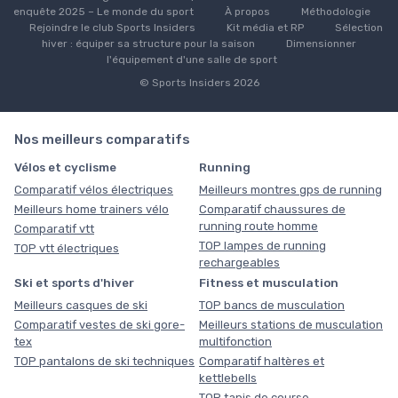
enquête 2025 – Le monde du sport
À propos
Méthodologie
Rejoindre le club Sports Insiders
Kit média et RP
Sélection
hiver : équiper sa structure pour la saison
Dimensionner
l'équipement d'une salle de sport
© Sports Insiders 2026
Nos meilleurs comparatifs
Vélos et cyclisme
Running
Comparatif vélos électriques
Meilleurs montres gps de running
Meilleurs home trainers vélo
Comparatif chaussures de
running route homme
Comparatif vtt
TOP lampes de running
TOP vtt électriques
rechargeables
Ski et sports d'hiver
Fitness et musculation
Meilleurs casques de ski
TOP bancs de musculation
Comparatif vestes de ski gore-
Meilleurs stations de musculation
tex
multifonction
TOP pantalons de ski techniques
Comparatif haltères et
kettlebells
TOP tapis de course