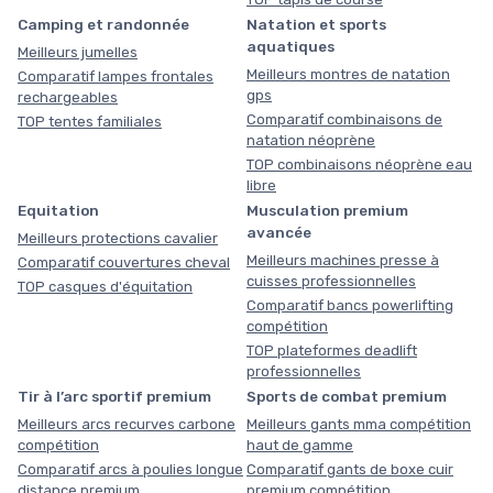
Camping et randonnée
Natation et sports
aquatiques
Meilleurs jumelles
Meilleurs montres de natation
Comparatif lampes frontales
gps
rechargeables
Comparatif combinaisons de
TOP tentes familiales
natation néoprène
TOP combinaisons néoprène eau
libre
Equitation
Musculation premium
avancée
Meilleurs protections cavalier
Meilleurs machines presse à
Comparatif couvertures cheval
cuisses professionnelles
TOP casques d'équitation
Comparatif bancs powerlifting
compétition
TOP plateformes deadlift
professionnelles
Tir à l’arc sportif premium
Sports de combat premium
Meilleurs arcs recurves carbone
Meilleurs gants mma compétition
compétition
haut de gamme
Comparatif arcs à poulies longue
Comparatif gants de boxe cuir
distance premium
premium compétition