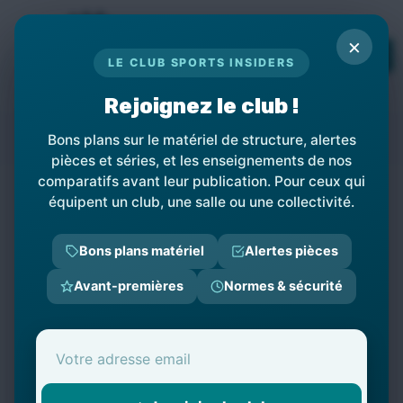
Panneau de gestion des cookies
×
TOPs
LE CLUB SPORTS INSIDERS
LE MÉDIA DES PROFESSIONNELS DE
L'ÉQUIPEMENT SPORTIF
Rejoignez le club !
INVICTA
Bons plans sur le matériel de structure, alertes
pièces et séries, et les enseignements de nos
comparatifs avant leur publication. Pour ceux qui
équipent un club, une salle ou une collectivité.
←
Retour à la liste des produits
Bons plans matériel
Alertes pièces
Avant-premières
Normes & sécurité
Catégories
‹‹
‹
1
›
››