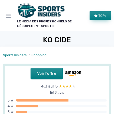
Panneau de gestion des cookies
TOPs
LE MÉDIA DES PROFESSIONNELS DE
L'ÉQUIPEMENT SPORTIF
KO CIDE
Sports Insiders
Shopping
Voir l'offre
4,3 sur 5
★★★★★
★★★★★
569 avis
5 ★
4 ★
3 ★