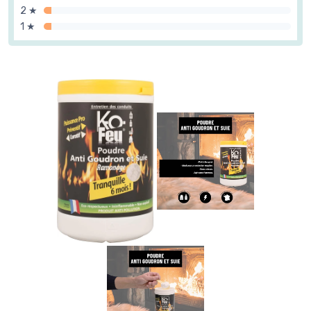
2 ★
1 ★