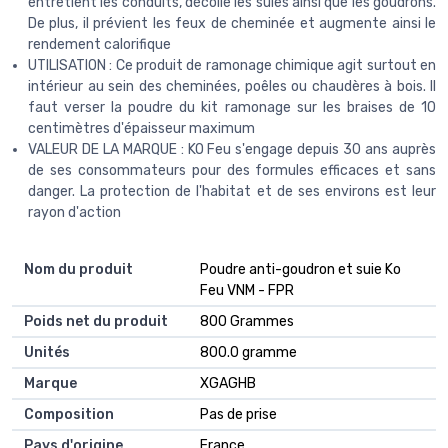
entretient les conduits, décolle les suies ainsi que les goudrons.
De plus, il prévient les feux de cheminée et augmente ainsi le
rendement calorifique
UTILISATION : Ce produit de ramonage chimique agit surtout en
intérieur au sein des cheminées, poêles ou chaudères à bois. Il
faut verser la poudre du kit ramonage sur les braises de 10
centimètres d'épaisseur maximum
VALEUR DE LA MARQUE : KO Feu s'engage depuis 30 ans auprès
de ses consommateurs pour des formules efficaces et sans
danger. La protection de l'habitat et de ses environs est leur
rayon d'action
Nom du produit
‎Poudre anti-goudron et suie Ko
Feu VNM - FPR
Poids net du produit
‎800 Grammes
Unités
‎800.0 gramme
Marque
‎XGAGHB
Composition
‎Pas de prise
Pays d'origine
‎France