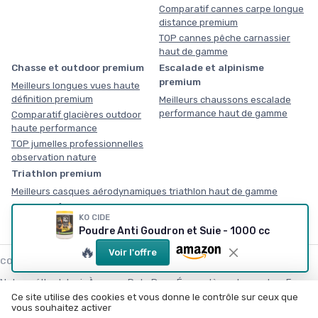
Comparatif cannes carpe longue
distance premium
TOP cannes pêche carnassier
haut de gamme
Chasse et outdoor premium
Escalade et alpinisme
premium
Meilleurs longues vues haute
définition premium
Meilleurs chaussons escalade
performance haut de gamme
Comparatif glacières outdoor
haute performance
TOP jumelles professionnelles
observation nature
Triathlon premium
Meilleurs casques aérodynamiques triathlon haut de gamme
Comparatif combinaisons triathlon néoprène compétition
KO CIDE
Poudre Anti Goudron et Suie - 1000 cc
🔥
Voir l'offre
COMMENT NOUS TRAVAILLONS
Notre méthodologie
À propos
Data Room
Écosystème du sport en France
Ce site utilise des cookies et vous donne le contrôle sur ceux que
Calculateur d’équipement
Livre blanc : équiper un plateau
Kit média & RP
vous souhaitez activer
Rejoindre le club