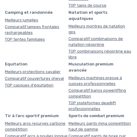
TOP tapis de course
Camping et randonnée
Natation et sports
aquatiques
Meilleurs jumelles
Meilleurs montres de natation
Comparatif lampes frontales
gps
rechargeables
Comparatif combinaisons de
TOP tentes familiales
natation néoprène
TOP combinaisons néoprène eau
libre
Equitation
Musculation premium
avancée
Meilleurs protections cavalier
Meilleurs machines presse à
Comparatif couvertures cheval
cuisses professionnelles
TOP casques d'équitation
Comparatif bancs powerlifting
compétition
TOP plateformes deadlift
professionnelles
Tir à l’arc sportif premium
Sports de combat premium
Meilleurs arcs recurves carbone
Meilleurs gants mma compétition
compétition
haut de gamme
Comparatif arcs à poulies longue
Comparatif gants de boxe cuir