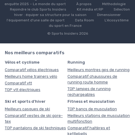
enquête 2025 – Le monde du sport
À propos
Méthodologie
Rejoindre le club Sports Insiders
Kit média et RP
Sélection
hiver : équiper sa structure pour la saison
Dimensionner
l'équipement d'une salle de sport
Data Room
L’écosystème
du sport en France
© Sports Insiders 2026
Nos meilleurs comparatifs
Vélos et cyclisme
Running
Comparatif vélos électriques
Meilleurs montres gps de running
Meilleurs home trainers vélo
Comparatif chaussures de
running route homme
Comparatif vtt
TOP lampes de running
TOP vtt électriques
rechargeables
Ski et sports d'hiver
Fitness et musculation
Meilleurs casques de ski
TOP bancs de musculation
Comparatif vestes de ski gore-
Meilleurs stations de musculation
tex
multifonction
TOP pantalons de ski techniques
Comparatif haltères et
kettlebells