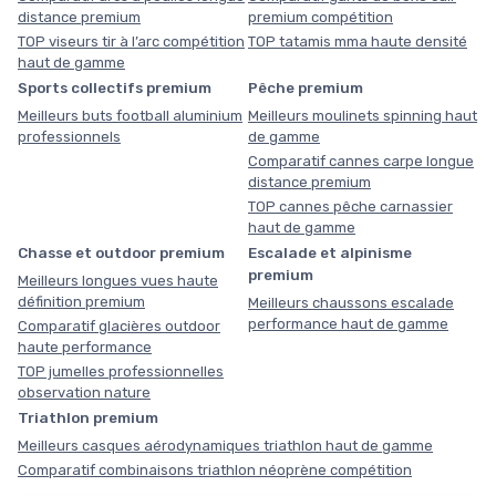
distance premium
premium compétition
TOP viseurs tir à l’arc compétition
TOP tatamis mma haute densité
haut de gamme
Sports collectifs premium
Pêche premium
Meilleurs buts football aluminium
Meilleurs moulinets spinning haut
professionnels
de gamme
Comparatif cannes carpe longue
distance premium
TOP cannes pêche carnassier
haut de gamme
Chasse et outdoor premium
Escalade et alpinisme
premium
Meilleurs longues vues haute
définition premium
Meilleurs chaussons escalade
performance haut de gamme
Comparatif glacières outdoor
haute performance
TOP jumelles professionnelles
observation nature
Triathlon premium
Meilleurs casques aérodynamiques triathlon haut de gamme
Comparatif combinaisons triathlon néoprène compétition