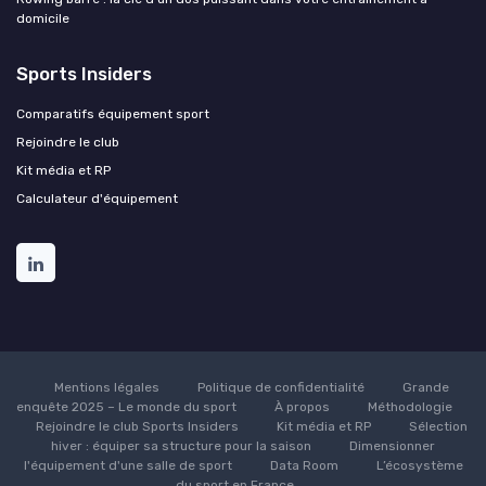
domicile
Sports Insiders
Comparatifs équipement sport
Rejoindre le club
Kit média et RP
Calculateur d'équipement
Mentions légales
Politique de confidentialité
Grande
enquête 2025 – Le monde du sport
À propos
Méthodologie
Rejoindre le club Sports Insiders
Kit média et RP
Sélection
hiver : équiper sa structure pour la saison
Dimensionner
l'équipement d'une salle de sport
Data Room
L’écosystème
du sport en France