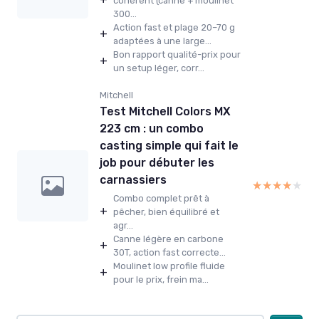
cohérent (canne + moulinet
300...
Action fast et plage 20–70 g
+
adaptées à une large...
Bon rapport qualité-prix pour
+
un setup léger, corr...
Mitchell
Test Mitchell Colors MX
223 cm : un combo
casting simple qui fait le
job pour débuter les
carnassiers
★★★★★
★★★★★
Combo complet prêt à
+
pêcher, bien équilibré et
agr...
Canne légère en carbone
+
30T, action fast correcte...
Moulinet low profile fluide
+
pour le prix, frein ma...