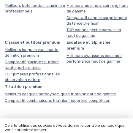
Meilleurs buts football aluminium
Meilleurs moulinets spinning haut
professionnels
de gamme
Comparatif cannes carpe longue
distance premium
TOP cannes pêche carnassier
haut de gamme
Chasse et outdoor premium
Escalade et alpinisme
premium
Meilleurs longues vues haute
définition premium
Meilleurs chaussons escalade
performance haut de gamme
Comparatif glacières outdoor
haute performance
TOP jumelles professionnelles
observation nature
Triathlon premium
Meilleurs casques aérodynamiques triathlon haut de gamme
Comparatif combinaisons triathlon néoprène compétition
COMMENT NOUS TRAVAILLONS
Ce site utilise des cookies et vous donne le contrôle sur ceux que
vous souhaitez activer
Notre méthodologie
À propos
Data Room
Écosystème du sport en France