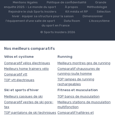
Mentions légales
Politique de confidentialité
Grande
enquête 2025 – Le monde du sport
À propos
Méthodologie
Rejoindre le club Sports Insiders
Kit média et RP
Sélection
hiver : équiper sa structure pour la saison
Dimensionner
l'équipement d'une salle de sport
Data Room
L’écosystème
du sport en France
© Sports Insiders 2026
Nos meilleurs comparatifs
Vélos et cyclisme
Running
Comparatif vélos électriques
Meilleurs montres gps de running
Meilleurs home trainers vélo
Comparatif chaussures de
running route homme
Comparatif vtt
TOP lampes de running
TOP vtt électriques
rechargeables
Ski et sports d'hiver
Fitness et musculation
Meilleurs casques de ski
TOP bancs de musculation
Comparatif vestes de ski gore-
Meilleurs stations de musculation
tex
multifonction
TOP pantalons de ski techniques
Comparatif haltères et