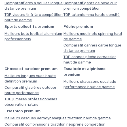
Comparatif arcs à poulies longue
Comparatif gants de boxe cuir
distance premium
premium compétition
TOP viseurs tir à l’arc compétition
TOP tatamis mma haute densité
haut de gamme
Sports collectifs premium
Pêche premium
Meilleurs buts football aluminium
Meilleurs moulinets spinning haut
professionnels
de gamme
Comparatif cannes carpe longue
distance premium
TOP cannes pêche carnassier
haut de gamme
Chasse et outdoor premium
Escalade et alpinisme
premium
Meilleurs longues vues haute
définition premium
Meilleurs chaussons escalade
performance haut de gamme
Comparatif glacières outdoor
haute performance
TOP jumelles professionnelles
observation nature
Triathlon premium
Meilleurs casques aérodynamiques triathlon haut de gamme
Comparatif combinaisons triathlon néoprène compétition