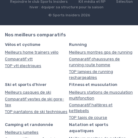
Rejoindre le club Sports Insiders
Kit média et RP
Sélection
hiver : équiper sa structure pour la saison
© Sports Insiders 2026
Nos meilleurs comparatifs
Vélos et cyclisme
Running
Meilleurs home trainers vélo
Meilleurs montres gps de running
Comparatif vtt
Comparatif chaussures de
running route homme
TOP vtt électriques
TOP lampes de running
rechargeables
Ski et sports d'hiver
Fitness et musculation
Meilleurs casques de ski
Meilleurs stations de musculation
multifonction
Comparatif vestes de ski gore-
tex
Comparatif haltères et
kettlebells
TOP pantalons de ski techniques
TOP tapis de course
Camping et randonnée
Natation et sports
aquatiques
Meilleurs jumelles