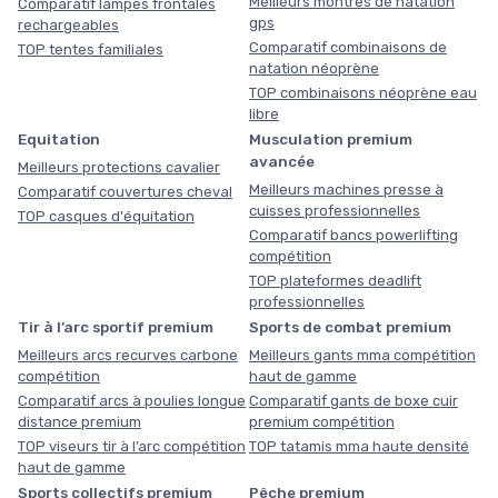
Meilleurs montres de natation
Comparatif lampes frontales
gps
rechargeables
Comparatif combinaisons de
TOP tentes familiales
natation néoprène
TOP combinaisons néoprène eau
libre
Equitation
Musculation premium
avancée
Meilleurs protections cavalier
Meilleurs machines presse à
Comparatif couvertures cheval
cuisses professionnelles
TOP casques d'équitation
Comparatif bancs powerlifting
compétition
TOP plateformes deadlift
professionnelles
Tir à l’arc sportif premium
Sports de combat premium
Meilleurs arcs recurves carbone
Meilleurs gants mma compétition
compétition
haut de gamme
Comparatif arcs à poulies longue
Comparatif gants de boxe cuir
distance premium
premium compétition
TOP viseurs tir à l’arc compétition
TOP tatamis mma haute densité
haut de gamme
Sports collectifs premium
Pêche premium