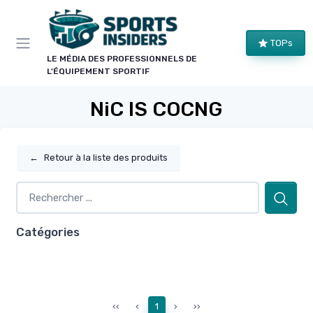
Panneau de gestion des cookies
TOPs
LE MÉDIA DES PROFESSIONNELS DE
L'ÉQUIPEMENT SPORTIF
NiC IS COCNG
←
Retour à la liste des produits
Catégories
‹‹
‹
1
›
››