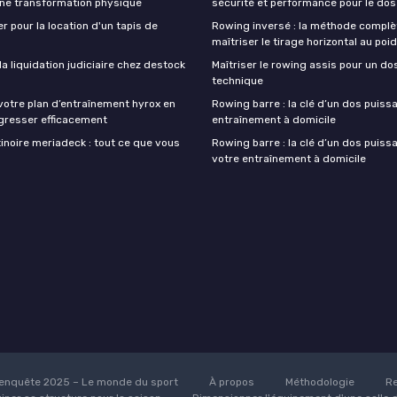
une transformation physique
sécurité et performance pour le dos
r pour la location d'un tapis de
Rowing inversé : la méthode complè
maîtriser le tirage horizontal au poi
 liquidation judiciaire chez destock
Maîtriser le rowing assis pour un do
technique
votre plan d’entraînement hyrox en
Rowing barre : la clé d’un dos puiss
gresser efficacement
entraînement à domicile
inoire meriadeck : tout ce que vous
Rowing barre : la clé d’un dos puiss
votre entraînement à domicile
enquête 2025 – Le monde du sport
À propos
Méthodologie
Re