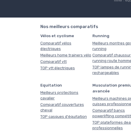
hiver : éq
Nos meilleurs comparatifs
Vélos et cyclisme
Running
Comparatif vélos
Meilleurs montres gp
électriques
running
Meilleurs home trainers vélo
Comparatif chaussur
running route homm
Comparatif vtt
TOP lampes de runni
TOP vtt électriques
rechargeables
Equitation
Musculation premi
avancée
Meilleurs protections
cavalier
Meilleurs machines p
cuisses professionne
Comparatif couvertures
cheval
Comparatif bancs
powerlifting compéti
TOP casques d'équitation
TOP plateformes dead
professionnelles