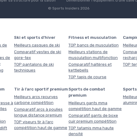
uiper sa structure pour la saison
Dimensionner l'équipement d'une salle 
© Sports Insiders 2026
Ski et sports d'hiver
Fitness et musculation
Campi
s de
Meilleurs casques de ski
TOP bancs de musculation
Meilleu
Comparatif vestes de ski
Meilleurs stations de
Compar
es de
gore-tex
musculation multifonction
rechar
e
TOP pantalons de ski
Comparatif haltères et
TOP ten
ng
techniques
kettlebells
TOP tapis de course
um
Tir à l’arc sportif premium
Sports de combat
Sports
premium
Meilleurs arcs recurves
Meilleu
carbone compétition
alumin
resse à
Meilleurs gants mma
lles
compétition haut de gamme
Comparatif arcs à poulies
longue distance premium
Comparatif gants de boxe
tion
cuir premium compétition
TOP viseurs tir à l’arc
compétition haut de gamme
lift
TOP tatamis mma haute
densité