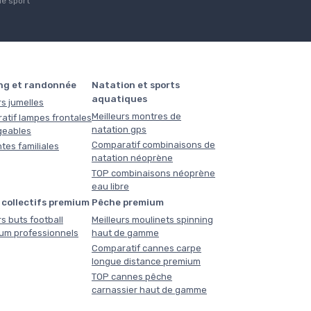
de sport
ng et randonnée
Natation et sports
aquatiques
rs jumelles
Meilleurs montres de
atif lampes frontales
natation gps
geables
Comparatif combinaisons de
tes familiales
natation néoprène
TOP combinaisons néoprène
eau libre
 collectifs premium
Pêche premium
rs buts football
Meilleurs moulinets spinning
ium professionnels
haut de gamme
Comparatif cannes carpe
longue distance premium
TOP cannes pêche
carnassier haut de gamme