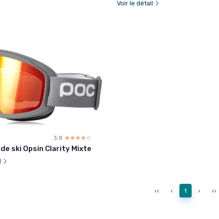
Voir le détail
3.8
☆☆☆☆☆
★★★★★
de ski Opsin Clarity Mixte
l
‹‹
‹
1
›
››