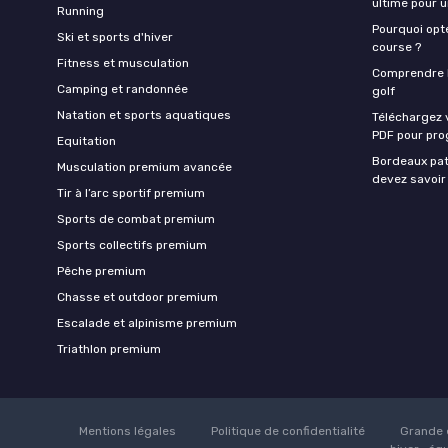
ultime pour 
Running
Pourquoi opte
Ski et sports d'hiver
course ?
Fitness et musculation
Comprendre la
Camping et randonnée
golf
Natation et sports aquatiques
Téléchargez 
PDF pour pro
Equitation
Bordeaux pat
Musculation premium avancée
devez savoir
Tir à l’arc sportif premium
Sports de combat premium
Sports collectifs premium
Pêche premium
Chasse et outdoor premium
Escalade et alpinisme premium
Triathlon premium
Mentions légales
Politique de confidentialité
Grande 