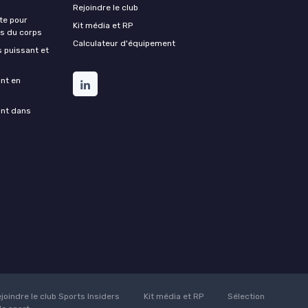
Rejoindre le club
te pour
Kit média et RP
ds du corps
Calculateur d'équipement
s puissant et
ant en
ant dans
joindre le club Sports Insiders
Kit média et RP
Sélection