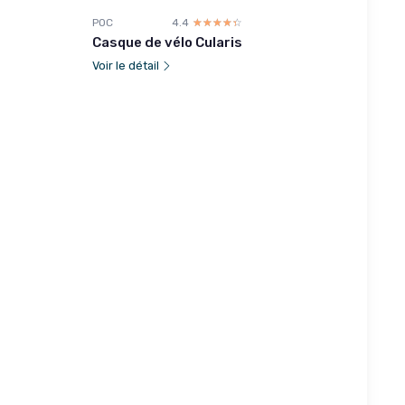
POC
4.4
☆☆☆☆☆
★★★★★
Casque de vélo Cularis
Voir le détail