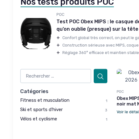
Nos tests produits POC
POC
Test POC Obex MIPS : le casque de
qu’on oublie (presque) sur la tête
+
Confort global très correct, on peut le ga
+
Construction sérieuse avec MIPS, coque 
+
Réglage 360° efficace et maintien stable
Catégories
POC
Obex MIP
Fitness et musculation
1
noir mat 
Ski et sports d'hiver
3
Voir le détai
Vélos et cyclisme
1