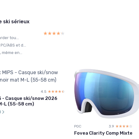
 ski sérieux
★★★★★
★★★★★
rder tou...
PC/ABS et d...
, même en...
4.5
☆☆☆☆☆
★★★★★
S - Casque ski/snow 2026
M-L (55-58 cm)
l
POC
3.9
☆☆☆☆☆
★★★★★
Fovea Clarity Comp Mixte