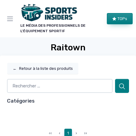
Panneau de gestion des cookies
TOPs
LE MÉDIA DES PROFESSIONNELS DE
L'ÉQUIPEMENT SPORTIF
Raitown
←
Retour à la liste des produits
Catégories
‹‹
‹
1
›
››