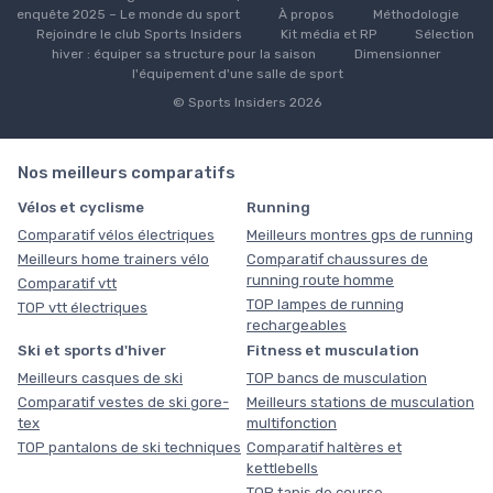
enquête 2025 – Le monde du sport
À propos
Méthodologie
Rejoindre le club Sports Insiders
Kit média et RP
Sélection
hiver : équiper sa structure pour la saison
Dimensionner
l'équipement d'une salle de sport
© Sports Insiders 2026
Nos meilleurs comparatifs
Vélos et cyclisme
Running
Comparatif vélos électriques
Meilleurs montres gps de running
Meilleurs home trainers vélo
Comparatif chaussures de
running route homme
Comparatif vtt
TOP lampes de running
TOP vtt électriques
rechargeables
Ski et sports d'hiver
Fitness et musculation
Meilleurs casques de ski
TOP bancs de musculation
Comparatif vestes de ski gore-
Meilleurs stations de musculation
tex
multifonction
TOP pantalons de ski techniques
Comparatif haltères et
kettlebells
TOP tapis de course