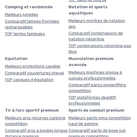
Camping et randonnée
Natation et sports
aquatiques
Meilleurs jumelles
Meilleurs montres de natation
Comparatif lampes frontales
gps
rechargeables
Comparatif combinaisons de
TOP tentes familiales
natation néoprène
TOP combinaisons néoprène eau
libre
Equitation
Musculation premium
avancée
Meilleurs protections cavalier
Meilleurs machines presse à
Comparatif couvertures cheval
cuisses professionnelles
TOP casques d'équitation
Comparatif bancs powerlifting
compétition
TOP plateformes deadlift
professionnelles
Tir à l’arc sportif premium
Sports de combat premium
Meilleurs arcs recurves carbone
Meilleurs gants mma compétition
compétition
haut de gamme
Comparatif arcs à poulies longue
Comparatif gants de boxe cuir
distance premium
premium compétition