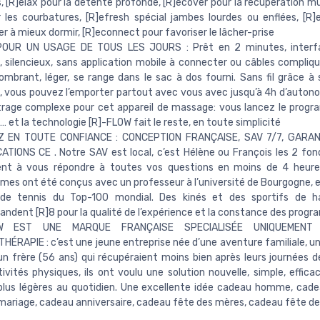
, [R]elax pour la détente profonde, [R]ecover pour la récupération mu
 les courbatures, [R]efresh spécial jambes lourdes ou enflées, [R]
er à mieux dormir, [R]econnect pour favoriser le lâcher-prise
OUR UN USAGE DE TOUS LES JOURS : Prêt en 2 minutes, interfa
e, silencieux, sans application mobile à connecter ou câbles compliq
mbrant, léger, se range dans le sac à dos fourni. Sans fil grâce à 
, vous pouvez l’emporter partout avec vous avec jusqu’à 4h d’auton
rage complexe pour cet appareil de massage: vous lancez le prog
 … et la technologie [R]-FLOW fait le reste, en toute simplicité
 EN TOUTE CONFIANCE : CONCEPTION FRANÇAISE, SAV 7/7, GARAN
ATIONS CE . Notre SAV est local, c’est Hélène ou François les 2 fon
ent à vous répondre à toutes vos questions en moins de 4 heures
es ont été conçus avec un professeur à l’université de Bourgogne, 
 de tennis du Top-100 mondial. Des kinés et des sportifs de h
dent [R]8 pour la qualité de l’expérience et la constance des prog
OW EST UNE MARQUE FRANÇAISE SPECIALISÉE UNIQUEMENT
ÉRAPIE : c’est une jeune entreprise née d’une aventure familiale, u
un frère (56 ans) qui récupéraient moins bien après leurs journées de
tivités physiques, ils ont voulu une solution nouvelle, simple, effic
plus légères au quotidien. Une excellente idée cadeau homme, ca
ariage, cadeau anniversaire, cadeau fête des mères, cadeau fête de