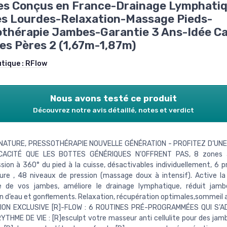
es Conçus en France-Drainage Lymphati
s Lourdes-Relaxation-Massage Pieds-
othérapie Jambes-Garantie 3 Ans-Idée C
es Pères 2 (1,67m-1,87m)
utique :
RFlow
Nous avons testé ce produit
Découvrez notre avis détaillé, notes et verdict
GNATURE, PRESSOTHÉRAPIE NOUVELLE GÉNÉRATION - PROFITEZ D’UNE
CACITÉ QUE LES BOTTES GÉNÉRIQUES N’OFFRENT PAS, 8 zones 
ion à 360° du pied à la cuisse, désactivables individuellement, 6
re , 48 niveaux de pression (massage doux à intensif). Active la 
e de vos jambes, améliore le drainage lymphatique, réduit jambe
n d’eau et gonflements. Relaxation, récupération optimales,sommeil 
ION EXCLUSIVE [R]-FLOW : 6 ROUTINES PRÉ-PROGRAMMÉES QUI S’
THME DE VIE : [R]esculpt votre masseur anti cellulite pour des jamb