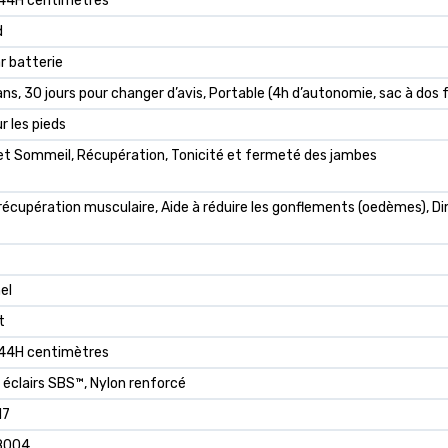
 44H centimètres
d
r batterie
ns, 30 jours pour changer d’avis, Portable (4h d’autonomie, sac à dos 
r les pieds
et Sommeil, Récupération, Tonicité et fermeté des jambes
 récupération musculaire, Aide à réduire les gonflements (oedèmes), Di
el
t
 44H centimètres
éclairs SBS™, Nylon renforcé
17
8004