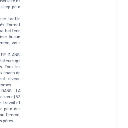
sculaire et
esleep pour
ce tactile
ués. Format
sa batterie
omie. Aucun
ramme, vous
TIE 3 ANS,
dateurs qui
. Tous les
ex coach de
aut niveau
rammes
 DANS LA
ne sœur (53
 travail et
ace pour des
deau femme,
s pères