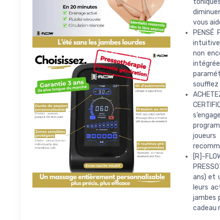
toniques
diminuer
vous aid
PENSÉ P
intuitiv
non enco
intégrée
paramét
soufflez
ACHETEZ
CERTIFIC
s’engag
programm
joueurs
recomman
[R]-FL
PRESSOTH
ans) et 
leurs ac
jambes 
cadeau m