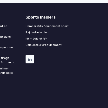
Sports Insiders
ant en
Comparatifs équipement sport
Rejoindre le club
ant dans
Kit média et RP
Calculateur d'équipement
on pour un
 tirage
erformance
ini mon
ords ne le