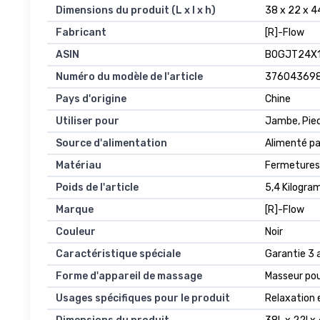
Dimensions du produit (L x l x h)
38 x 22 x 4
Fabricant
[R]-Flow
ASIN
B0GJT24X
Numéro du modèle de l'article
37604369
Pays d'origine
Chine
Utiliser pour
Jambe, Pie
Source d'alimentation
Alimenté pa
Matériau
Fermetures 
Poids de l'article
5,4 Kilogr
Marque
[R]-Flow
Couleur
Noir
Caractéristique spéciale
Garantie 3 a
Forme d'appareil de massage
Masseur pou
Usages spécifiques pour le produit
Relaxation 