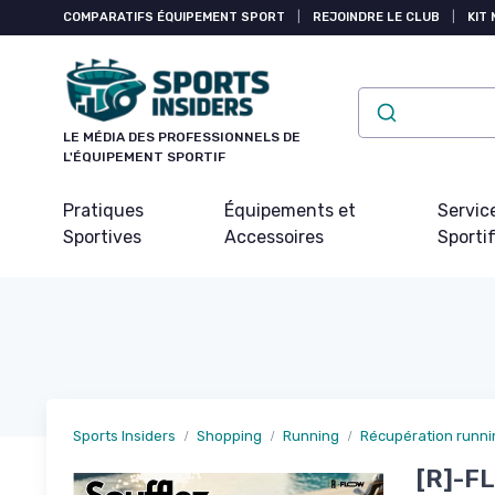
Panneau de gestion des cookies
COMPARATIFS ÉQUIPEMENT SPORT
|
REJOINDRE LE CLUB
|
KIT 
LE MÉDIA DES PROFESSIONNELS DE
L'ÉQUIPEMENT SPORTIF
Pratiques
Équipements et
Servic
Sportives
Accessoires
Sporti
Sports Insiders
Shopping
Running
Récupération runni
[R]-FL