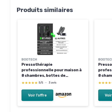
Produits similaires
BOOTECH
BOOTEC
Pressothérapie
Presso
professionnelle pour maison à
profes
8 chambres, bottes de
8 cham
pressothérapie, jambes
presso
★★★★★
★★★★★
★★★★
★★★★
5/5
—
3 avis
rechargeables, masseur
rechar
portable pour drainage
portab
Voir l'offre
Voir
lymphatique, circulation et
lympha
récupération musculaire,
récupé
batterie 6h
batter