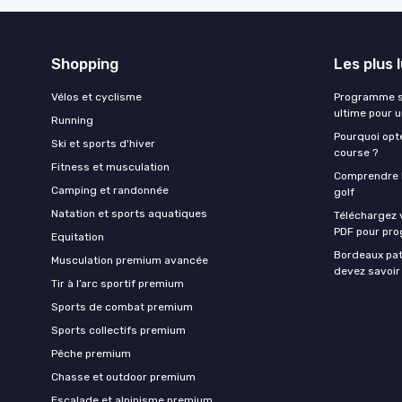
Shopping
Les plus 
Vélos et cyclisme
Programme sa
ultime pour 
Running
Pourquoi opte
Ski et sports d'hiver
course ?
Fitness et musculation
Comprendre la
Camping et randonnée
golf
Natation et sports aquatiques
Téléchargez 
PDF pour pro
Equitation
Bordeaux pat
Musculation premium avancée
devez savoir
Tir à l’arc sportif premium
Sports de combat premium
Sports collectifs premium
Pêche premium
Chasse et outdoor premium
Escalade et alpinisme premium