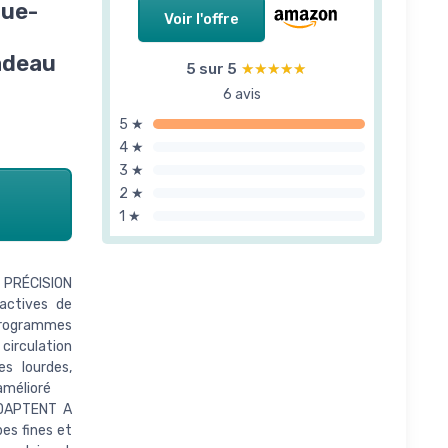
que-
Voir l'offre
adeau
5 sur 5
★★★★★
★★★★★
6 avis
5 ★
4 ★
3 ★
2 ★
1 ★
 PRÉCISION
actives de
 programmes
circulation
s lourdes,
amélioré
ADAPTENT A
es fines et