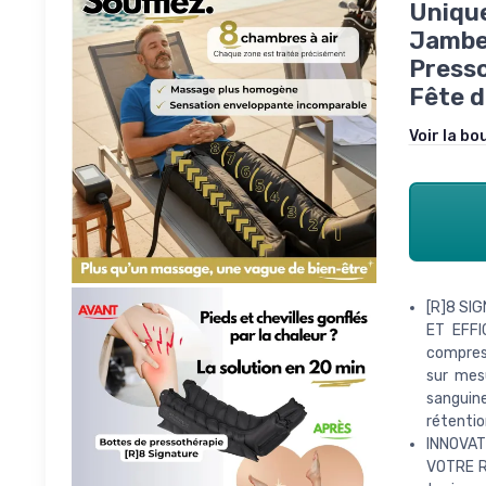
Uniqu
Jambe
Press
Fête d
Voir la bo
[R]8 SI
ET EFFI
compress
sur mesu
sanguin
rétentio
INNOVAT
VOTRE RY