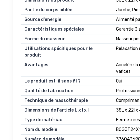
Dimensions du produit
38L x 22l x
Partie du corps ciblée
Jambe, Pie
Source d'energie
Alimenté pa
Caractéristiques spéciales
Garantie 3 a
Forme du masseur
Masseur pou
Utilisations spécifiques pour le
Relaxation 
produit
Avantages
Accélère la
varices
Le produit est-il sans fil ?
Oui
Qualité de fabrication
Professionn
Technique de massothérapie
Compriman
Dimensions de l'article L x l x H
38L x 22l x
Type de matériau
Fermetures 
Nom du modèle
B0GJT24X
Numéro de modèle
37604369