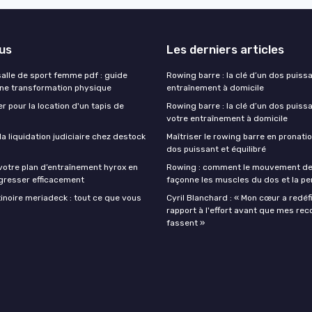
lus
Les derniers articles
lle de sport femme pdf : guide
Rowing barre : la clé d’un dos puiss
une transformation physique
entraînement à domicile
r pour la location d'un tapis de
Rowing barre : la clé d’un dos puiss
votre entraînement à domicile
 liquidation judiciaire chez destock
Maîtriser le rowing barre en pronati
dos puissant et équilibré
votre plan d’entraînement hyrox en
Rowing : comment le mouvement de
gresser efficacement
façonne les muscles du dos et la p
inoire meriadeck : tout ce que vous
Cyril Blanchard : « Mon cœur a redéf
rapport à l'effort avant que mes rec
fassent »