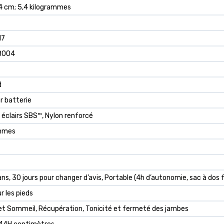
4 cm; 5,4 kilogrammes
17
8004
d
r batterie
éclairs SBS™, Nylon renforcé
ammes
ns, 30 jours pour changer d’avis, Portable (4h d’autonomie, sac à dos f
r les pieds
et Sommeil, Récupération, Tonicité et fermeté des jambes