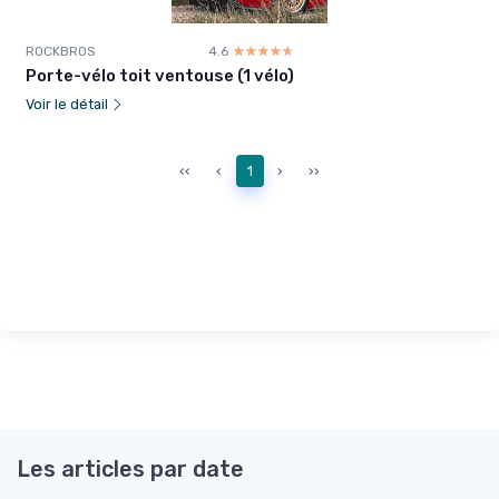
ROCKBROS
4.6
☆☆☆☆☆
★★★★★
Porte-vélo toit ventouse (1 vélo)
Voir le détail
‹‹
‹
1
›
››
Les articles par date