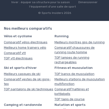
hiver : équiper sa structure pour la saison
Dimensionner
l'équipement d'une salle de sport
© Sports Insiders 2026
Nos meilleurs comparatifs
Vélos et cyclisme
Running
Comparatif vélos électriques
Meilleurs montres gps de running
Meilleurs home trainers vélo
Comparatif chaussures de
running route homme
Comparatif vtt
TOP lampes de running
TOP vtt électriques
rechargeables
Ski et sports d'hiver
Fitness et musculation
Meilleurs casques de ski
TOP bancs de musculation
Comparatif vestes de ski gore-
Meilleurs stations de musculation
tex
multifonction
TOP pantalons de ski techniques
Comparatif haltères et
kettlebells
TOP tapis de course
Camping et randonnée
Natation et sports