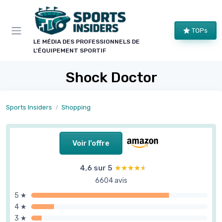
Panneau de gestion des cookies
TOPs
LE MÉDIA DES PROFESSIONNELS DE
L'ÉQUIPEMENT SPORTIF
Shock Doctor
Sports Insiders
Shopping
Voir l'offre
4,6 sur 5
★★★★★
★★★★★
6604 avis
5 ★
4 ★
3 ★