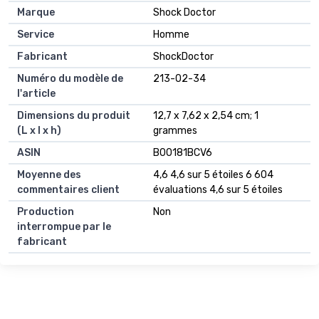
Marque
‎Shock Doctor
Service
‎Homme
Fabricant
‎ShockDoctor
Numéro du modèle de
‎213-02-34
l'article
Dimensions du produit
‎12,7 x 7,62 x 2,54 cm; 1
(L x l x h)
grammes
ASIN
‎B00181BCV6
Moyenne des
4,6 4,6 sur 5 étoiles 6 604
commentaires client
évaluations 4,6 sur 5 étoiles
Production
Non
interrompue par le
fabricant