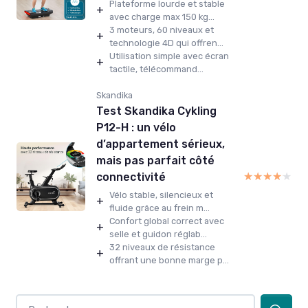
Plateforme lourde et stable
+
avec charge max 150 kg...
3 moteurs, 60 niveaux et
+
technologie 4D qui offren...
Utilisation simple avec écran
+
tactile, télécommand...
Skandika
Test Skandika Cykling
P12-H : un vélo
d’appartement sérieux,
mais pas parfait côté
★★★★★
★★★★★
connectivité
Vélo stable, silencieux et
+
fluide grâce au frein m...
Confort global correct avec
+
selle et guidon réglab...
32 niveaux de résistance
+
offrant une bonne marge p...