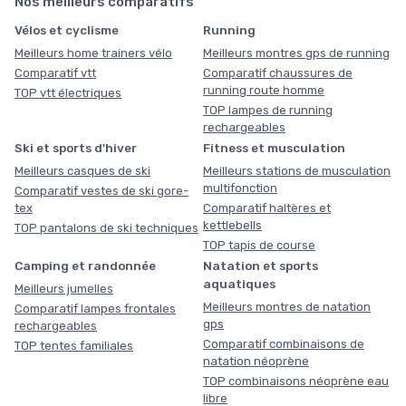
Nos meilleurs comparatifs
Vélos et cyclisme
Running
Meilleurs home trainers vélo
Meilleurs montres gps de running
Comparatif vtt
Comparatif chaussures de
running route homme
TOP vtt électriques
TOP lampes de running
rechargeables
Ski et sports d'hiver
Fitness et musculation
Meilleurs casques de ski
Meilleurs stations de musculation
multifonction
Comparatif vestes de ski gore-
tex
Comparatif haltères et
kettlebells
TOP pantalons de ski techniques
TOP tapis de course
Camping et randonnée
Natation et sports
aquatiques
Meilleurs jumelles
Meilleurs montres de natation
Comparatif lampes frontales
gps
rechargeables
Comparatif combinaisons de
TOP tentes familiales
natation néoprène
TOP combinaisons néoprène eau
libre