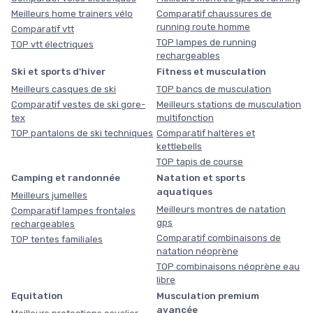
Meilleurs home trainers vélo
Comparatif chaussures de
running route homme
Comparatif vtt
TOP lampes de running
TOP vtt électriques
rechargeables
Ski et sports d'hiver
Fitness et musculation
Meilleurs casques de ski
TOP bancs de musculation
Comparatif vestes de ski gore-
Meilleurs stations de musculation
tex
multifonction
TOP pantalons de ski techniques
Comparatif haltères et
kettlebells
TOP tapis de course
Camping et randonnée
Natation et sports
aquatiques
Meilleurs jumelles
Meilleurs montres de natation
Comparatif lampes frontales
gps
rechargeables
Comparatif combinaisons de
TOP tentes familiales
natation néoprène
TOP combinaisons néoprène eau
libre
Equitation
Musculation premium
avancée