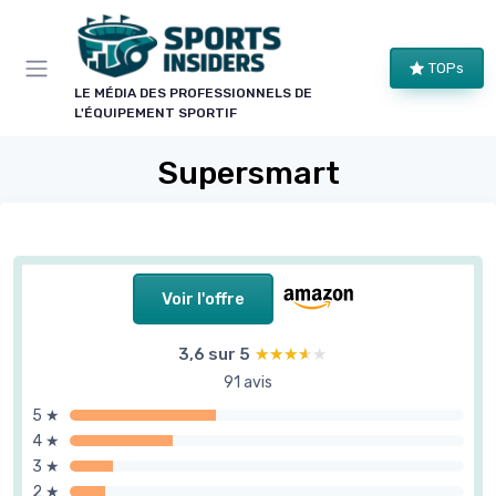
Panneau de gestion des cookies
TOPs
LE MÉDIA DES PROFESSIONNELS DE
L'ÉQUIPEMENT SPORTIF
Supersmart
Voir l'offre
3,6 sur 5
★★★★★
★★★★★
91 avis
5 ★
4 ★
3 ★
2 ★