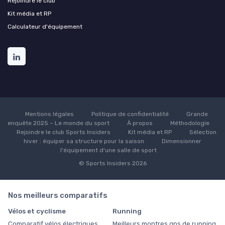
Rejoindre le club
Kit média et RP
Calculateur d'équipement
Mentions légales
Politique de confidentialité
Grande
enquête 2025 – Le monde du sport
À propos
Méthodologie
Rejoindre le club Sports Insiders
Kit média et RP
Sélection
hiver : équiper sa structure pour la saison
Dimensionner
l'équipement d'une salle de sport
© Sports Insiders 2026
Nos meilleurs comparatifs
Vélos et cyclisme
Running
Comparatif vélos électriques
Meilleurs montres gps de running