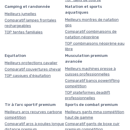
Camping et randonnée
Natation et sports
aquatiques
Meilleurs jumelles
Meilleurs montres de natation
Comparatif lampes frontales
gps
rechargeables
Comparatif combinaisons de
TOP tentes familiales
natation néoprène
TOP combinaisons néoprène eau
libre
Equitation
Musculation premium
avancée
Meilleurs protections cavalier
Meilleurs machines presse à
Comparatif couvertures cheval
cuisses professionnelles
TOP casques d'équitation
Comparatif bancs powerlifting
compétition
TOP plateformes deadlift
professionnelles
Tir à l’arc sportif premium
Sports de combat premium
Meilleurs arcs recurves carbone
Meilleurs gants mma compétition
compétition
haut de gamme
Comparatif arcs à poulies longue
Comparatif gants de boxe cuir
distance premium
premium compétition