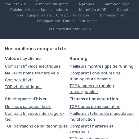
enquête 2025 – Le monde du sport
À propos
Méthodologie
Rejoindre le club Sports Insiders
Kit média et RP
Sélection
hiver : équiper sa structure pour la saison
Dimensionner
l'équipement d'une salle de sport
© Sports Insiders 2026
Nos meilleurs comparatifs
Vélos et cyclisme
Running
Comparatif vélos électriques
Meilleurs montres gps de running
Meilleurs home trainers vélo
Comparatif chaussures de
running route homme
Comparatif vtt
TOP lampes de running
TOP vtt électriques
rechargeables
Ski et sports d'hiver
Fitness et musculation
Meilleurs casques de ski
TOP bancs de musculation
Comparatif vestes de ski gore-
Meilleurs stations de musculation
tex
multifonction
TOP pantalons de ski techniques
Comparatif haltères et
kettlebells
TOP tapis de course