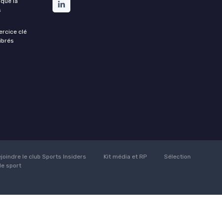
 que la
s
xercice clé
ibrés
joindre le club Sports Insiders
Kit média et RP
Sélection
de sport