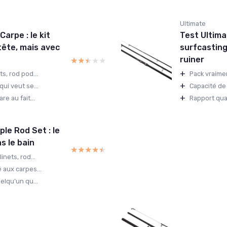
Ultimate
arpe : le kit
Test Ultima
tête, mais avec
surfcasting
ruiner
★★★★★
★★★★★
+
s, rod pod...
Pack vraimen
+
ui veut se...
Capacité de
+
e au fait...
Rapport qua
le Rod Set : le
s le bain
★★★★★
★★★★★
nets, rod...
 aux carpes...
elqu’un qu...