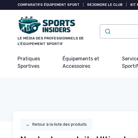
Panneau de gestion des cookies
COMPARATIFS ÉQUIPEMENT SPORT
|
REJOINDRE LE CLUB
|
KIT 
LE MÉDIA DES PROFESSIONNELS DE
L'ÉQUIPEMENT SPORTIF
Pratiques
Équipements et
Servic
Sportives
Accessoires
Sporti
←
Retour à la liste des produits