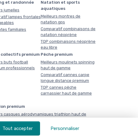
ng et randonnée
Natation et sports
aquatiques
rs jumelles
Meilleurs montres de
atif lampes frontales
natation gps
geables
Comparatif combinaisons de
tes familiales
natation néoprène
TOP combinaisons néoprène
eau libre
 collectifs premium
Pêche premium
rs buts football
Meilleurs moulinets spinning
ium professionnels
haut de gamme
Comparatif cannes carpe
longue distance premium
TOP cannes pêche
carnassier haut de gamme
lon premium
rs casques aérodynamiques triathlon haut de
atif combinaisons triathlon néoprène compétition
Tout accepter
Personnaliser