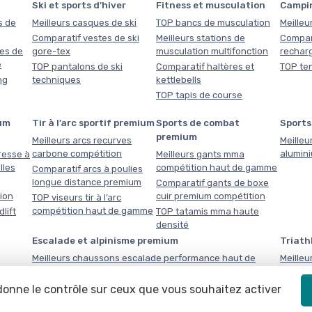
Ski et sports d'hiver
Fitness et musculation
Campi
s de
Meilleurs casques de ski
TOP bancs de musculation
Meilleu
Comparatif vestes de ski
Meilleurs stations de
Compar
es de
gore-tex
musculation multifonction
rechar
e
TOP pantalons de ski
Comparatif haltères et
TOP ten
ng
techniques
kettlebells
TOP tapis de course
um
Tir à l’arc sportif premium
Sports de combat
Sports
premium
Meilleurs arcs recurves
Meilleu
carbone compétition
alumin
resse à
Meilleurs gants mma
lles
compétition haut de gamme
Comparatif arcs à poulies
longue distance premium
Comparatif gants de boxe
tion
cuir premium compétition
TOP viseurs tir à l’arc
compétition haut de gamme
lift
TOP tatamis mma haute
densité
Escalade et alpinisme premium
Triath
Meilleurs chaussons escalade performance haut de
Meilleu
gamme
gamme
Compar
 donne le contrôle sur ceux que vous souhaitez activer