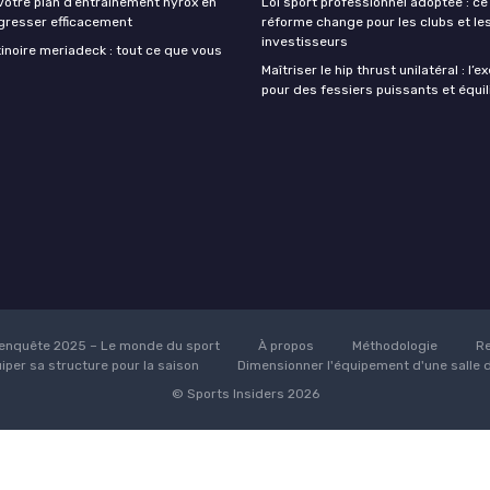
votre plan d’entraînement hyrox en
Loi sport professionnel adoptée : ce
gresser efficacement
réforme change pour les clubs et le
investisseurs
inoire meriadeck : tout ce que vous
Maîtriser le hip thrust unilatéral : l’e
pour des fessiers puissants et équil
enquête 2025 – Le monde du sport
À propos
Méthodologie
Re
uiper sa structure pour la saison
Dimensionner l'équipement d'une salle 
© Sports Insiders 2026