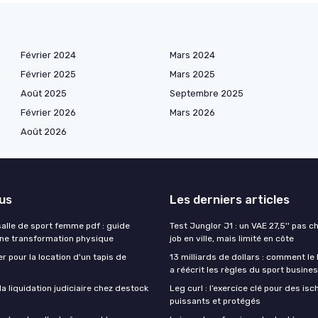
Février 2024
Mars 2024
Février 2025
Mars 2025
Août 2025
Septembre 2025
Février 2026
Mars 2026
Août 2026
lus
Les derniers articles
lle de sport femme pdf : guide
Test Junglor J1 : un VAE 27,5'' pas ch
une transformation physique
job en ville, mais limité en côte
r pour la location d'un tapis de
13 milliards de dollars : comment le
a réécrit les règles du sport busine
 liquidation judiciaire chez destock
Leg curl : l’exercice clé pour des isc
puissants et protégés