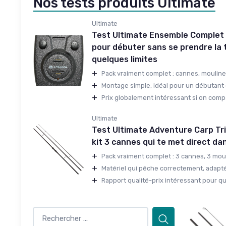
Nos tests produits Ultimate
Ultimate
Test Ultimate Ensemble Complet C
pour débuter sans se prendre la 
quelques limites
+
Pack vraiment complet : cannes, moulinet
+
Montage simple, idéal pour un débutant q
+
Prix globalement intéressant si on compar
Ultimate
Test Ultimate Adventure Carp Trip
kit 3 cannes qui te met direct dan
+
Pack vraiment complet : 3 cannes, 3 mouli
+
Matériel qui pêche correctement, adapté
+
Rapport qualité-prix intéressant pour qu