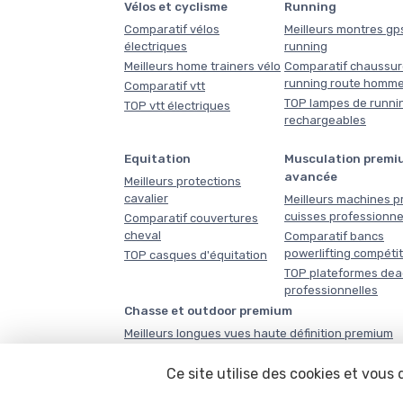
Vélos et cyclisme
Running
Comparatif vélos
Meilleurs montres gp
électriques
running
Meilleurs home trainers vélo
Comparatif chaussur
running route homm
Comparatif vtt
TOP lampes de runni
TOP vtt électriques
rechargeables
Equitation
Musculation premi
avancée
Meilleurs protections
cavalier
Meilleurs machines p
cuisses professionne
Comparatif couvertures
cheval
Comparatif bancs
powerlifting compéti
TOP casques d'équitation
TOP plateformes dead
professionnelles
Chasse et outdoor premium
Meilleurs longues vues haute définition premium
Comparatif glacières outdoor haute performance
Ce site utilise des cookies et vous
TOP jumelles professionnelles observation nature