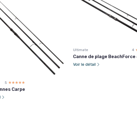
Ultimate
4
Canne de plage BeachForce
Voir le détail
5
☆☆☆☆☆
★★★★★
annes Carpe
l